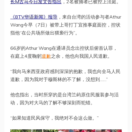
长M古马今日发文告指出
，2名被捕者已被控上法庭。
《8TV华语新闻》报导
，来自台湾的活动参与者Athur
Wang今早（7日）被带上哥打丁宜推事庭面控，控状
指他“在公共场所做出猥亵行为”。
66岁的Athur Wang在通译员念出控状后俯首认罪，
在庭上4度鞠躬
道歉
之余，他也向我国人民道歉。
“我向马来西亚政府感到深深的抱歉，我也向全马人民
道歉，因为我对于穆斯林的不了解，没想到……”
他也指出，当时所穿的是台湾兰屿原住民服装参与活
动，因为对大马的了解不够深刻而犯错。
“如果知道民风保守，我绝对不会这么做。”