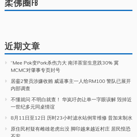
柔佛圈FB
近期文章
“Mee Pok变Pork杀伤力大 南洋茶室生意跌30% 冀
MCMC对肇事专页封号
居銮2警员涉嫌收贿 威逼事主一人给RM100 警队已展开
内部调查
不懂就问 不明白就查！ 华岚吁勿让单一字眼误解 毁掉近
一世纪多元同桌情谊
8月11日至12日 历时23小时滤水站例常维修 昔加末制水
原住民村疑有雌雄老虎出没 脚印越来越近村庄 居民惶恐
不安