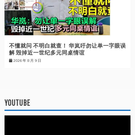
不懂就问 不明白就查！ 华岚吁勿让单一字眼误
解 毁掉近一世纪多元同桌情谊
2026 年 8 月 9 日
YOUTUBE