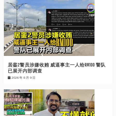
居銮2警员涉嫌收贿 威逼事主一人给RM100 警队
已展开内部调查
2026 年 8 月 9 日