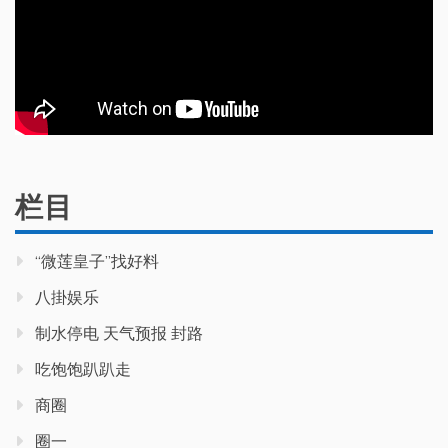
栏目
“微莲皇子”找好料
八掛娱乐
制水停电 天气预报 封路
吃饱饱趴趴走
商圈
圈一