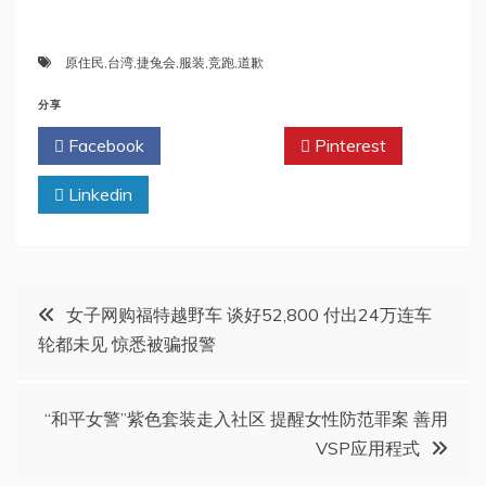
原住民
,
台湾
,
捷兔会
,
服装
,
竞跑
,
道歉
分享
Facebook
Twitter
Pinterest
Linkedin
文
女子网购福特越野车 谈好52,800 付出24万连车
轮都未见 惊悉被骗报警
章
导
“和平女警”紫色套装走入社区 提醒女性防范罪案 善用
VSP应用程式
航