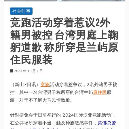
社会时事
竞跑活动穿着惹议2外
籍男被控 台湾男庭上鞠
躬道歉 称所穿是兰屿原
住民服装
2024 年 10 月 7 日
（新山7日讯）
竞跑
活动穿着惹争议，2名外籍男子被
控，其中一名台湾男子称所穿的台湾兰屿
原住民
服
装，对于不了解大马民情致歉。
针对捷兔会于日前举行的“2024国际泛亚竞跑活动”，
在公共场所穿着不当，触及种族敏感事件，
柔佛总警