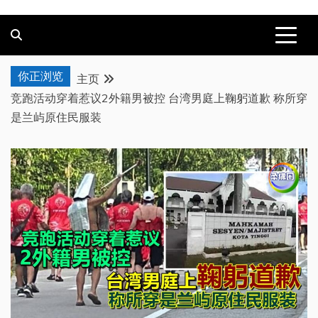
你正浏览
主页
竞跑活动穿着惹议2外籍男被控 台湾男庭上鞠躬道歉 称所穿
是兰屿原住民服装