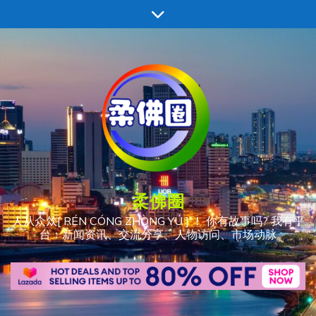
跳
至
内
容
柔佛圈
人从众𠈌[ RÉN CÓNG ZHÒNG YÚ ] ！ 你有故事吗? 我有平
台：新闻资讯、交流分享、人物访问、市场动脉