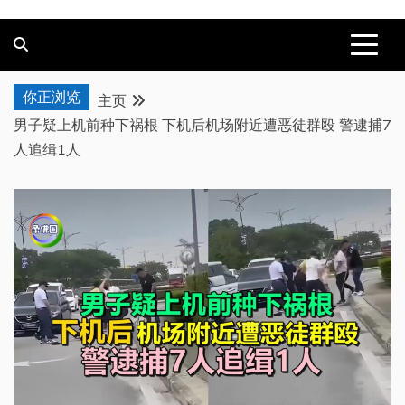
你正浏览
主页
男子疑上机前种下祸根 下机后机场附近遭恶徒群殴 警逮捕7
人追缉1人