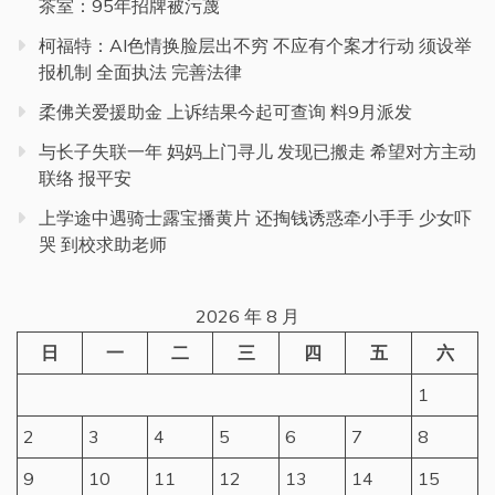
茶室：95年招牌被污蔑
柯福特：AI色情换脸层出不穷 不应有个案才行动 须设举
报机制 全面执法 完善法律
柔佛关爱援助金 上诉结果今起可查询 料9月派发
与长子失联一年 妈妈上门寻儿 发现已搬走 希望对方主动
联络 报平安
上学途中遇骑士露宝播黄片 还掏钱诱惑牵小手手 少女吓
哭 到校求助老师
2026 年 8 月
日
一
二
三
四
五
六
1
2
3
4
5
6
7
8
9
10
11
12
13
14
15