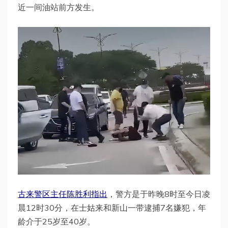
近一间油站前方发生。
古来警区主任陈胜利指出
，警方是于昨晚8时至今日凌
晨12时30分，在士姑来和新山一带逮捕7名嫌犯，年
龄介于25岁至40岁。