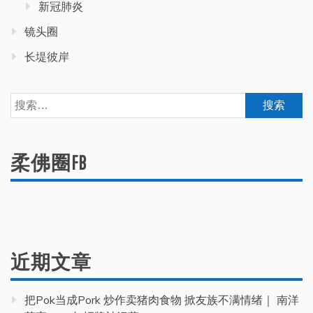
新冠肺炎
镜头圈
长堤彼岸
搜
索：
柔佛圈FB
近期文章
把Pok当成Pork 炒作卖猪肉食物 掀友族不满情绪｜ 南洋