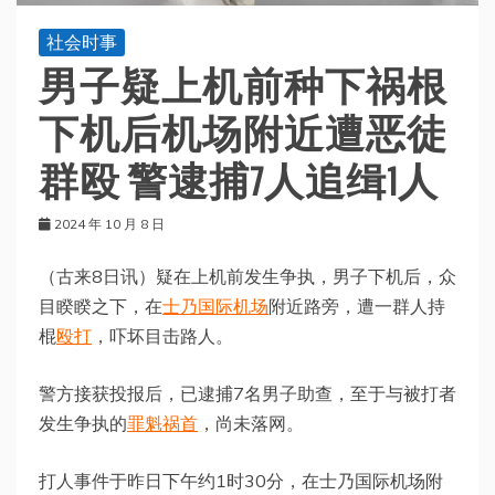
社会时事
男子疑上机前种下祸根
下机后机场附近遭恶徒
群殴 警逮捕7人追缉1人
2024 年 10 月 8 日
（古来8日讯）疑在上机前发生争执，男子下机后，众
目睽睽之下，在
士乃国际机场
附近路旁，遭一群人持
棍
殴打
，吓坏目击路人。
警方接获投报后，已逮捕7名男子助查，至于与被打者
发生争执的
罪魁祸首
，尚未落网。
打人事件于昨日下午约1时30分，在士乃国际机场附