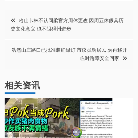
文
哈山卡林不认同柔官方周休更改 因周五休假具历
史文化意义 也不阻碍州进步
章
导
浩然山庄路口已批准装红绿灯 市议员劝居民 勿再移开
临时路障安全回家
航
相关资讯