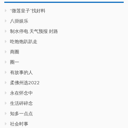
“微莲皇子”找好料
八掛娱乐
制水停电 天气预报 封路
吃饱饱趴趴走
商圈
圈一
有故事的人
柔佛州选2022
永在怀念中
生活碎碎念
知多一点点
社会时事