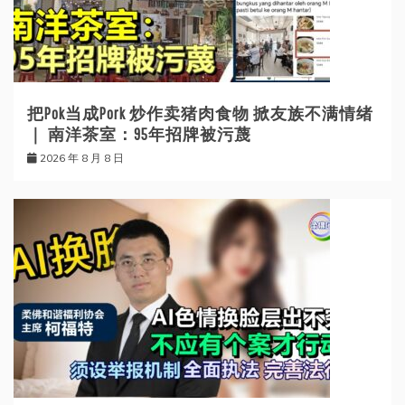
把Pok当成Pork 炒作卖猪肉食物 掀友族不满情绪
｜ 南洋茶室：95年招牌被污蔑
2026 年 8 月 8 日