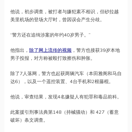
他说，初步调查，被打者与嫌犯素不相识，但砂拉越
美里机场的登场大厅时，曾因误会产生分歧。
“警方还在追缉涉案的年约40岁男子。”
他指出，
除了网上流传的视频
，警方也接获39岁本地
男子投报，对方称被殴打致擦伤和肿胀。
除了7人落网，警方也起获两辆汽车（本田雅阁和马自
达6），以及一个遥控装置、4台手机和2根藤棍。
他说，审查结果，发现4名嫌疑人有犯罪和毒品前科。
此案援引刑事法典第148（持械骚动）和 427（蓄意
破坏）条文调查。