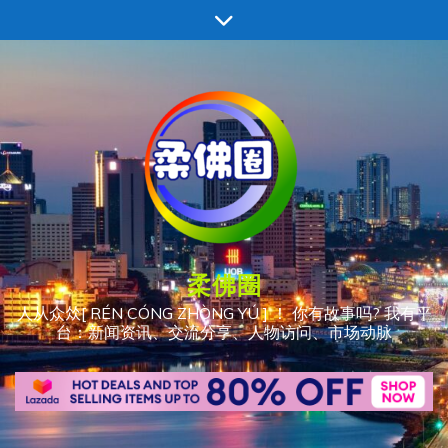
跳
至
内
容
柔佛圈
人从众𠈌[ RÉN CÓNG ZHÒNG YÚ ] ！ 你有故事吗? 我有平
台：新闻资讯、交流分享、人物访问、市场动脉