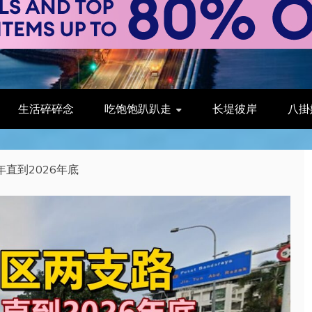
生活碎碎念
吃饱饱趴趴走
长堤彼岸
八掛
年直到2026年底