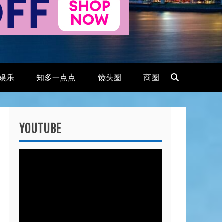
娱乐
知多一点点
镜头圈
商圈
YOUTUBE