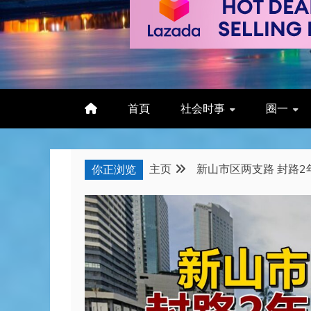
首頁
社会时事
圈一
主页
新山市区两支路 封路2
你正浏览