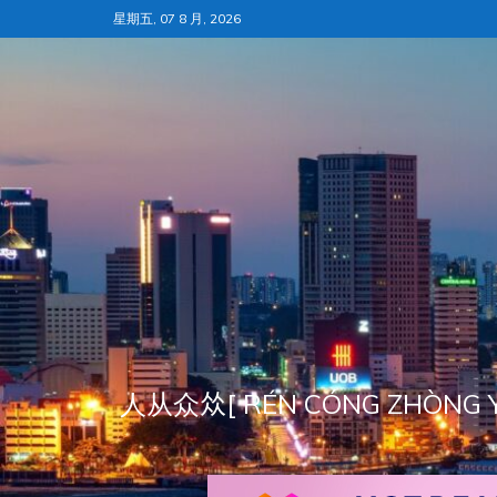
跳
星期五, 07 8 月, 2026
至
内
容
人从众𠈌[ RÉN CÓNG ZH