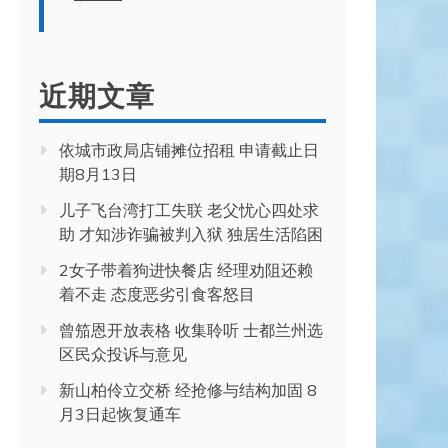
近期文章
依城市政局店铺摊位招租 申请截止日
期8月13日
儿子飞台湾打工失联 老父忧心四处求
助 才知涉诈骗被判入狱 独居生活陷困
2女子带着狗进快餐店 经理劝阻还赖
着不走 态度恶劣引食客怒目
曾笳恩开放表格 收集聆听 士都兰州选
区民众投诉与意见
新山柏伶立交桥 经抢修与结构加固 8
月3日起恢复通车