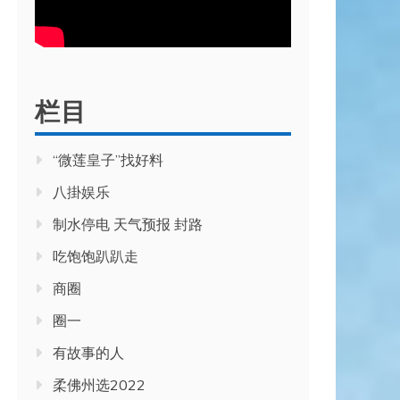
栏目
“微莲皇子”找好料
八掛娱乐
制水停电 天气预报 封路
吃饱饱趴趴走
商圈
圈一
有故事的人
柔佛州选2022