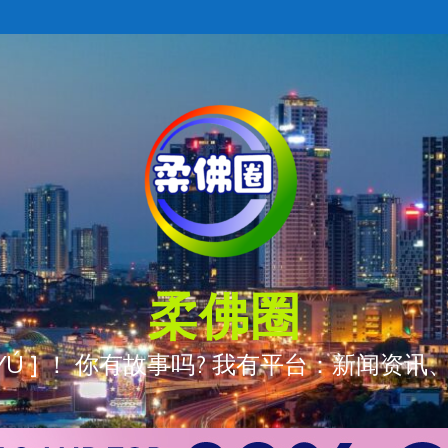
柔佛圈
ÒNG YÚ ] ！ 你有故事吗? 我有平台：