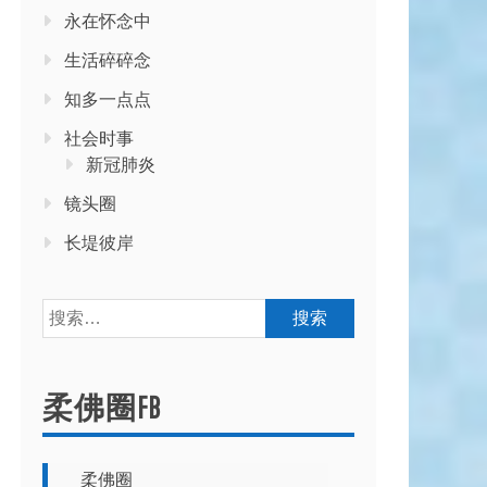
永在怀念中
生活碎碎念
知多一点点
社会时事
新冠肺炎
镜头圈
长堤彼岸
搜
索：
柔佛圈FB
柔佛圈