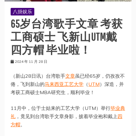
八掛娱乐
65岁台湾歌手文章 考获
工商硕士 飞新山UTM戴
四方帽 毕业啦！
2024 年 11 月 28 日
（新山28日讯）台湾歌手
文章
虽已经65岁，仍孜孜不
倦，飞到新山的
马来西亚工艺大学
（
UTM
）深造，并
考获工商硕士MBA研究生，顺利毕业！
11月中，位于士姑来的工艺大学（UTM）举行
毕业典
礼
，竟见到台湾歌手文章身影，披着毕业袍和戴上
四
方帽
。