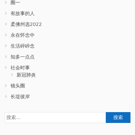
圈一
有故事的人
柔佛州选2022
永在怀念中
生活碎碎念
知多一点点
社会时事
新冠肺炎
镜头圈
长堤彼岸
搜
索：