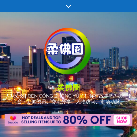
跳
至
内
容
柔佛圈
人从众𠈌[ RÉN CÓNG ZHÒNG YÚ ] ！ 你有故事吗? 我有平
台：新闻资讯、交流分享、人物访问、市场动脉