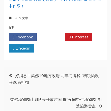
中作乐！
UTM
,
文章
分享
Facebook
Twitter
Pinterest
Linkedin
文
好消息！柔佛10地方政府 明年门牌税 “增税额度”
获30%折扣
章
导
柔佛动物园计划延长开放时间 推“夜间野生动物园” 打
造旅游卖点