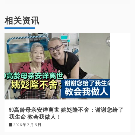
航
相关资讯
90高龄母亲安详离世 姚彣隆不舍：谢谢您给了
我生命 教会我做人！
2026 年 7 月 5 日