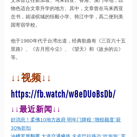
父亲曾迁往新加坡、马来西亚、香港、澳门等地，以
物色适合文章升学的地方。其中，文章曾在马来西亚
念书，就读槟城的恒毅小学、韩江中学，高二便到美
国寄宿学校。
他于1980年代于台湾出道，经典歌曲有《三百六十五
里路》、《古月照今尘》、《望天》和《故乡的云》
等。
↓↓视频↓↓
https://fb.watch/w8eDUoBsDb/
↓↓最近新闻↓↓
好消息！柔佛10地方政府 明年门牌税 “增税额度”获
30%折扣
油槽罗厘翻覆 大道交通瘫痪 卡皮巴拉路边“吹泡泡” 苦