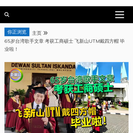
你正浏览
主页
65岁台湾歌手文章 考获工商硕士 飞新山UTM戴四方帽 毕
业啦！