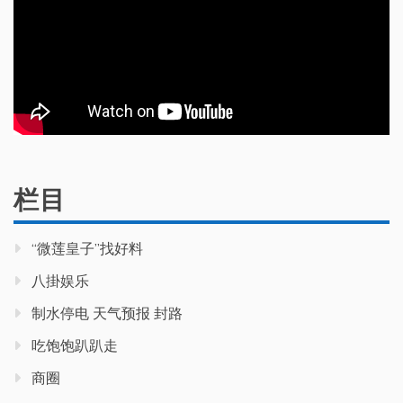
栏目
“微莲皇子”找好料
八掛娱乐
制水停电 天气预报 封路
吃饱饱趴趴走
商圈