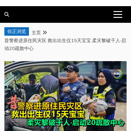
你正浏览
主页
昔警察进原住民灾区 救出出生仅15天宝宝 柔灾黎破千人‧启
动20疏散中心