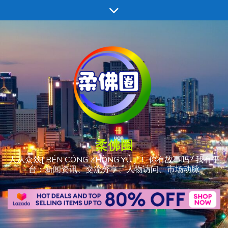
跳
至
内
容
柔佛圈
人从众𠈌[ RÉN CÓNG ZHÒNG YÚ ] ！ 你有故事吗? 我有平
台：新闻资讯、交流分享、人物访问、市场动脉