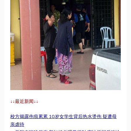
↓↓最近新闻↓↓
校方揭露伤痕累累 10岁女学生背后热水烫伤 疑遭母
亲虐待