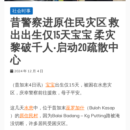
社会时事
昔警察进原住民灾区 救
出出生仅15天宝宝 柔灾
黎破千人‧启动20疏散中
心
2024 年 12 月 4 日
（昔加末4日讯）
宝宝
出生仅15天，被困在水患灾
区，庆幸警察前往援救，母子平安。
这几天
水患
中，位于昔加末
巫罗加什
（Buloh Kasap
）的
原住民村
，因为Balai Badang – Kg Putting路被淹
没切断，许多居民受困灾区。