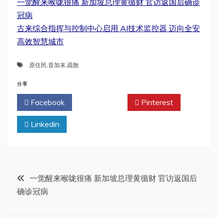
一觉醒来喉咙很痛 新加坡总理黄循财 官访返国后确诊
冠病
古来综合指挥与控制中心启用 AI技术监控器 迈向全安
高效智慧城市
原住民
,
昔加末
,
疏散
分享
Facebook
Twitter
Pinterest
Linkedin
文
一觉醒来喉咙很痛 新加坡总理黄循财 官访返国后
确诊冠病
章