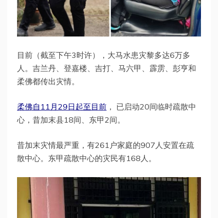
目前（截至下午3时许），大马水患灾黎多达6万多
人。吉兰丹、登嘉楼、吉打、马六甲、霹雳、彭亨和
柔佛都传出灾情。
柔佛自11月29日起至目前
， 已启动20间临时疏散中
心，昔加末县18间、东甲2间。
昔加末灾情最严重，有261户家庭的907人安置在疏
散中心。东甲疏散中心的灾民有168人。