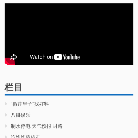
栏目
“微莲皇子”找好料
八掛娱乐
制水停电 天气预报 封路
吃饱饱趴趴走