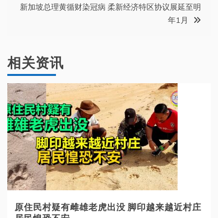
导
新加坡总理黄循财染冠病 柔新经济特区协议展延至明
年1月
航
相关资讯
原住民村疑有雌雄老虎出没 脚印越来越近村庄