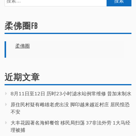
索：
柔佛圈FB
柔佛圈
近期文章
8月11日至12日 历时23小时滤水站例常维修 昔加末制水
原住民村疑有雌雄老虎出没 脚印越来越近村庄 居民惶恐
不安
大丰花园著名海鲜餐馆 移民局扫荡 37非法外劳 1大马经
理被捕