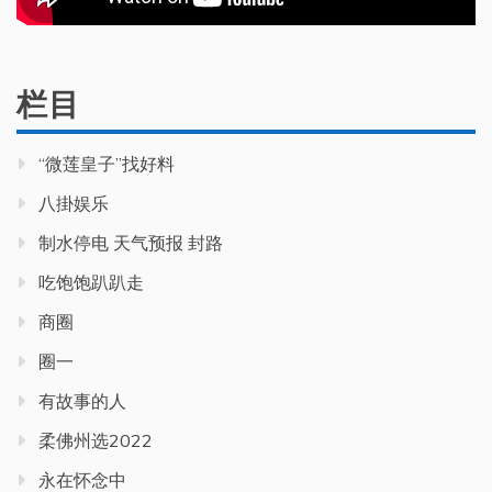
栏目
“微莲皇子”找好料
八掛娱乐
制水停电 天气预报 封路
吃饱饱趴趴走
商圈
圈一
有故事的人
柔佛州选2022
永在怀念中