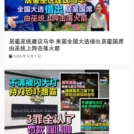
居銮巫统建议马华 来届全国大选借出居銮国席
由巫统上阵击落火箭
2026 年 8 月 7 日