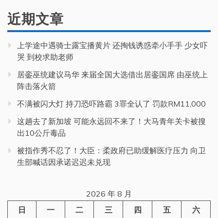
近期文章
上学途中遇骑士露宝播黄片 还掏钱诱惑牵小手手 少女吓
哭 到校求助老师
居銮巫统建议马华 来届全国大选借出居銮国席 由巫统上
阵击落火箭
不满被闪大灯 持刀恐吓路霸 3罪全认了 罚款RM11,000
这趟去了新加坡 可能永远回不来了！大马青年关卡被搜
出10公斤毒品
被指作秀不忍了！大臣：柔政府已助缓解医疗压力 向卫
生部喊话因承诺迟迟未兑现
2026 年 8 月
日
一
二
三
四
五
六