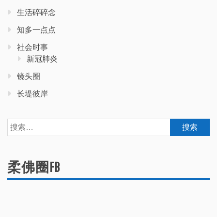
生活碎碎念
知多一点点
社会时事
新冠肺炎
镜头圈
长堤彼岸
搜
索：
柔佛圈FB