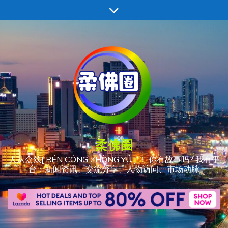
跳
至
内
容
柔佛圈
人从众𠈌[ RÉN CÓNG ZHÒNG YÚ ] ！ 你有故事吗? 我有平
台：新闻资讯、交流分享、人物访问、市场动脉