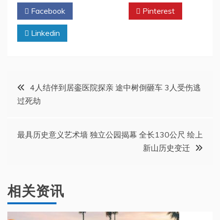
Facebook
Twitter
Pinterest
Linkedin
文
4人结伴到居銮医院探亲 途中树倒砸车 3人受伤逃
过死劫
章
导
最具历史意义艺术墙 独立公园揭幕 全长130公尺 绘上
新山历史变迁
航
相关资讯