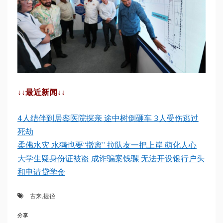
↓↓最近新闻↓↓
4人结伴到居銮医院探亲 途中树倒砸车 3人受伤逃过
死劫
柔佛水灾 水獭也要“撤离” 拉队友一把上岸 萌化人心
大学生疑身份证被盗 成诈骗案钱骡 无法开设银行户头
和申请贷学金
古来
,
捷径
分享