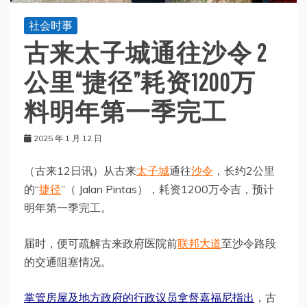
社会时事
古来太子城通往沙令 2
公里“捷径”耗资1200万
料明年第一季完工
2025 年 1 月 12 日
（古来12日讯）从古来
太子城
通往
沙令
，长约2公里
的“
捷径
”（ Jalan Pintas），耗资1200万令吉，预计
明年第一季完工。
届时，便可疏解古来政府医院前
联邦大道
至沙令路段
的交通阻塞情况。
掌管房屋及地方政府的行政议员拿督嘉福尼指出
，古