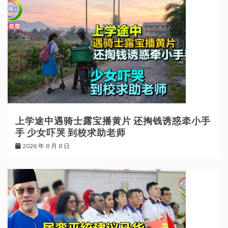
上学途中遇骑士露宝播黄片 还掏钱诱惑牵小手
手 少女吓哭 到校求助老师
2026 年 8 月 8 日