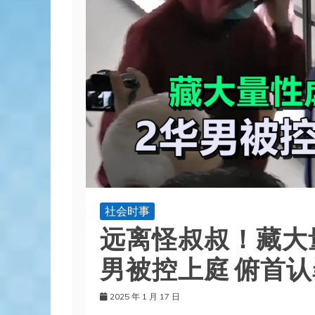
社会时事
远离怪叔叔！藏大
男被控上庭 俯首认
2025 年 1 月 17 日