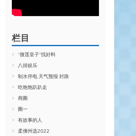
栏目
“微莲皇子”找好料
八掛娱乐
制水停电 天气预报 封路
吃饱饱趴趴走
商圈
圈一
有故事的人
柔佛州选2022