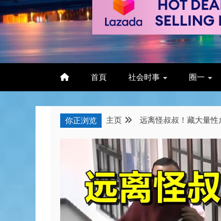
首頁
社会时事
圈一
主页
远离怪叔叔！藏大量性虐
你正浏览