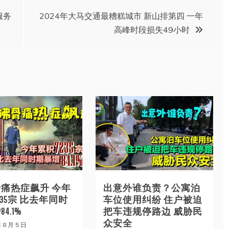
服务
2024年大马交通最糟糕城市 新山排第四 一年
高峰时段损失49小时
痛热症飙升 今年
出意外谁负责？公寓泊
235宗 比去年同时
车位使用纠纷 住户被迫
4.1%
把车违规停路边 威胁民
众安全
 8 月 5 日