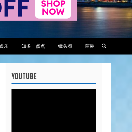
娱乐
知多一点点
镜头圈
商圈
YOUTUBE