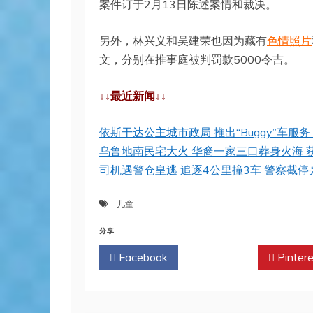
案件订于2月13日陈述案情和裁决。
另外，林兴义和吴建荣也因为藏有
色情照片
文，分别在推事庭被判罚款5000令吉。
↓↓最近新闻↓↓
依斯干达公主城市政局 推出“Buggy”车服
乌鲁地南民宅大火 华裔一家三口葬身火海 
司机遇警仓皇逃 追逐4公里撞3车 警察截停
儿童
分享
Facebook
Twitter
Pintere