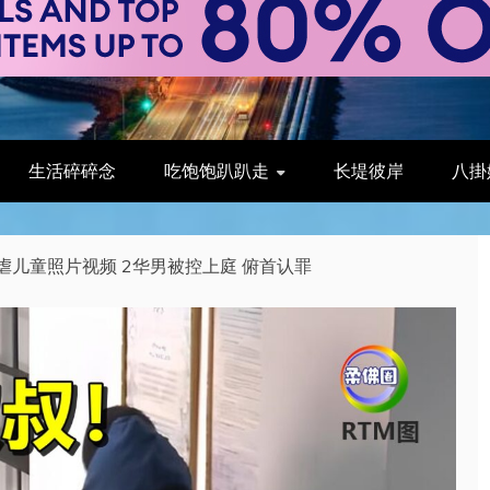
生活碎碎念
吃饱饱趴趴走
长堤彼岸
八掛
儿童照片视频 2华男被控上庭 俯首认罪