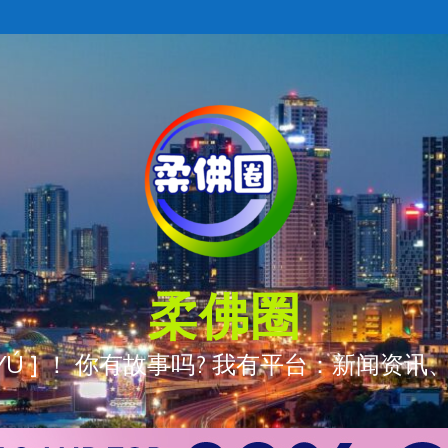
柔佛圈
ÒNG YÚ ] ！ 你有故事吗? 我有平台：