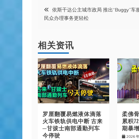
文
依斯干达公主城市政局 推出“Buggy”车
民众办理事务更轻松
章
导
相关资讯
航
罗厘翻覆易燃液体滴落
柔佛骨
火车铁轨供电中断 古来
累积7
─甘拔士南部通勤列车
期暴增8
今停驶
2026 年