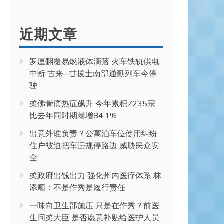
近期文章
罗厘翻覆易燃液体滴落 火车铁轨供电
中断 古来─甘拔士南部通勤列车今停
驶
柔佛骨痛热症飙升 今年累积7235宗
比去年同时期暴增84.1%
出意外谁负责？公寓泊车位使用纠纷
住户被迫把车违规停路边 威胁民众安
全
柔政府出钱出力 强化州内医疗体系 林
添顺：不是作秀是履行责任
一味向卫生部施压 只是在作秀？前医
生问柔大臣 是否愿意补贴给医护人员