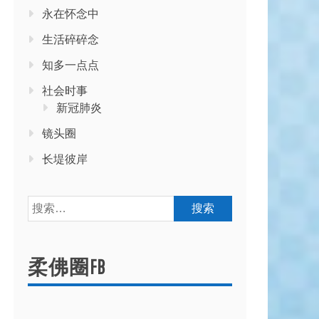
永在怀念中
生活碎碎念
知多一点点
社会时事
新冠肺炎
镜头圈
长堤彼岸
搜
索：
柔佛圈FB