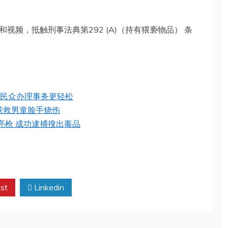
和视频，抵触刑事法典第292 (A)（持有猥亵物品） 条
务 民众办理事务更轻松
获救男童脸手烧伤
亮枪 成功逮捕搜出毒品
st
Linkedin