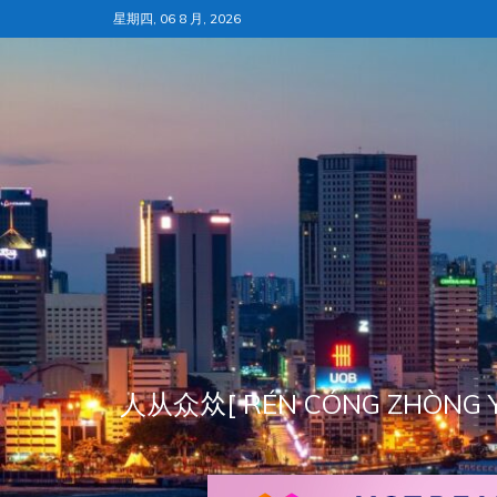
跳
星期四, 06 8 月, 2026
至
内
容
人从众𠈌[ RÉN CÓNG ZH