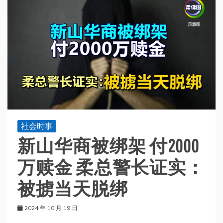
社会时事
新山华商被绑架 付2000
万赎金 柔总警长证实：
被掳当天脱绑
2024 年 10 月 19 日