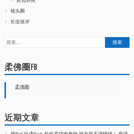
新冠肺炎
镜头圈
长堤彼岸
搜
索：
柔佛圈FB
柔佛圈
近期文章
把Pok当成Pork 炒作卖猪肉食物 掀友族不满情绪｜ 南洋