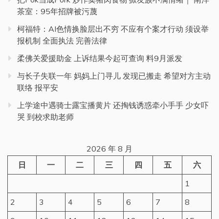
茶室：95年招牌被污蔑
柯福特：AI色情换脸层出不穷 不应有个案才行动 须设举
报机制 全面执法 完善法律
柔佛关爱援助金 上诉结果今起可查询 料9月派发
与长子失联一年 妈妈上门寻儿 发现已搬走 希望对方主动
联络 报平安
上学途中遇骑士露宝播黄片 还掏钱诱惑牵小手手 少女吓
哭 到校求助老师
2026 年 8 月
日
一
二
三
四
五
六
1
2
3
4
5
6
7
8