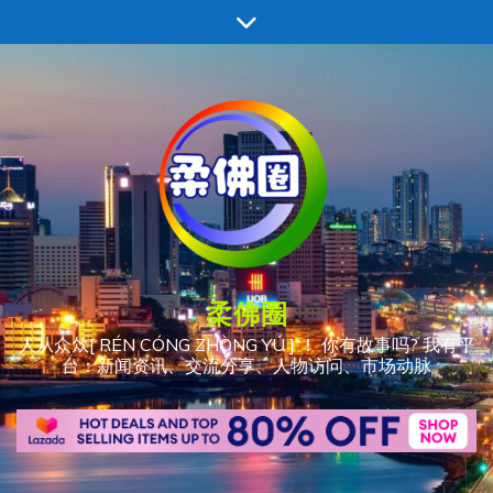
跳
至
内
容
柔佛圈
人从众𠈌[ RÉN CÓNG ZHÒNG YÚ ] ！ 你有故事吗? 我有平
台：新闻资讯、交流分享、人物访问、市场动脉