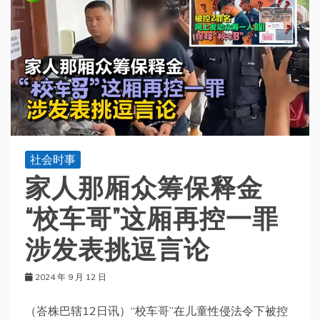
社会时事
家人那厢众筹保释金
“校车哥”这厢再控一罪
涉发表挑逗言论
2024 年 9 月 12 日
（峇株巴辖12日讯）“校车哥”在儿童性侵法令下被控