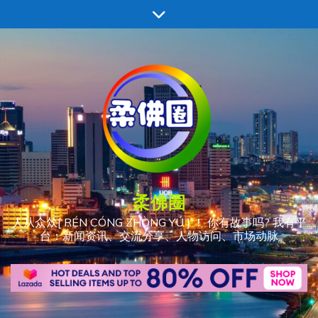
跳
至
内
容
柔佛圈
人从众𠈌[ RÉN CÓNG ZHÒNG YÚ ] ！ 你有故事吗? 我有平
台：新闻资讯、交流分享、人物访问、市场动脉