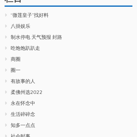
“微莲皇子”找好料
八掛娱乐
制水停电 天气预报 封路
吃饱饱趴趴走
商圈
圈一
有故事的人
柔佛州选2022
永在怀念中
生活碎碎念
知多一点点
社会时事