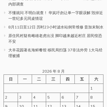
内部调查
不懂就问 不明白就查！ 华岚吁勿让单一字眼误解 毁掉近
一世纪多元同桌情谊
8月11日至12日 历时23小时滤水站例常维修 昔加末制水
原住民村疑有雌雄老虎出没 脚印越来越近村庄 居民惶恐
不安
大丰花园著名海鲜餐馆 移民局扫荡 37非法外劳 1大马经
理被捕
2026 年 8 月
日
一
二
三
四
五
六
1
2
3
4
5
6
7
8
9
10
11
12
13
14
15