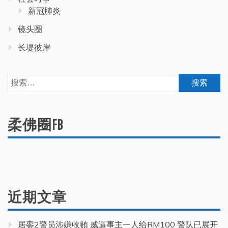
新冠肺炎
镜头圈
长堤彼岸
搜
索：
柔佛圈FB
近期文章
居銮2警员涉嫌收贿 威逼事主一人给RM100 警队已展开