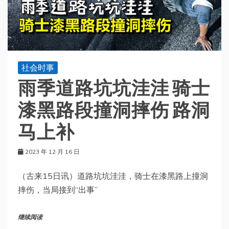
社会时事
雨季道路坑坑洼洼 骑士
漆黑路段撞洞摔伤 路洞
马上补
2023 年 12 月 16 日
（古来15日讯）道路坑坑洼洼，骑士在漆黑路上撞洞
摔伤，当局接到“出事”
继续阅读