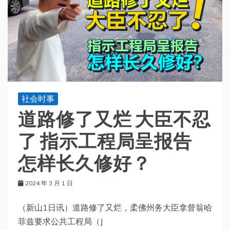
社会时事
道路修了又烂 大臣不忍
了 指示工程局呈报告
怎样长久修好？
2024 年 3 月 1 日
（新山1日讯）道路修了又烂，柔佛州务大臣拿督翁哈
菲兹要求公共工程局（J