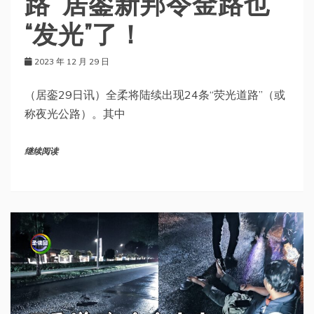
路” 居銮新邦令金路也
“发光”了！
2023 年 12 月 29 日
（居銮29日讯）全柔将陆续出现24条“荧光道路”（或
称夜光公路）。其中
继续阅读