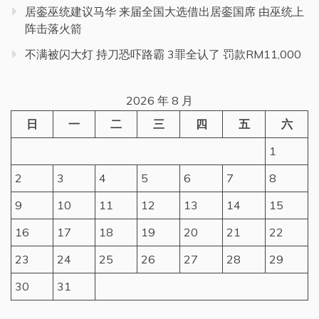
居銮巫统建议马华 来届全国大选借出居銮国席 由巫统上
阵击落火箭
不满被闪大灯 持刀恐吓路霸 3罪全认了 罚款RM11,000
2026 年 8 月
日
一
二
三
四
五
六
1
2
3
4
5
6
7
8
9
10
11
12
13
14
15
16
17
18
19
20
21
22
23
24
25
26
27
28
29
30
31