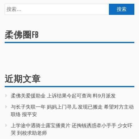
搜
索：
柔佛圈FB
近期文章
柔佛关爱援助金 上诉结果今起可查询 料9月派发
与长子失联一年 妈妈上门寻儿 发现已搬走 希望对方主动
联络 报平安
上学途中遇骑士露宝播黄片 还掏钱诱惑牵小手手 少女吓
哭 到校求助老师