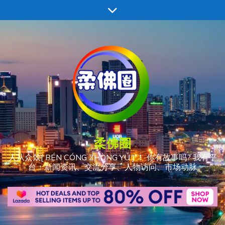
跳
至
内
容
柔佛圈
人从众𠈌[ RÉN CÓNG ZHÒNG YÚ ] ！ 你有故事吗? 我有平
台：新闻资讯、交流分享、人物访问、市场动脉