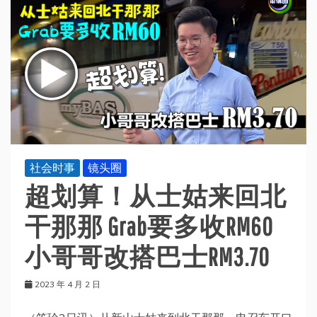
社会时事
镜头圈
超划算！从士姑来回北
干那那 Grab要多收RM60
小哥哥改搭巴士RM3.70
2023 年 4 月 2 日