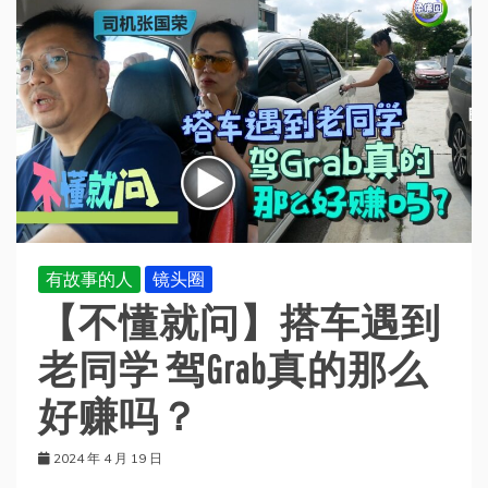
有故事的人
镜头圈
【不懂就问】搭车遇到
老同学 驾Grab真的那么
好赚吗？
2024 年 4 月 19 日