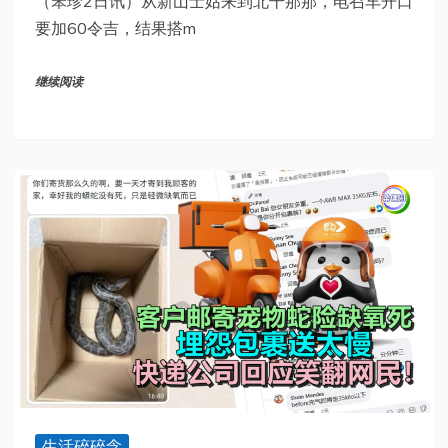
（笨珍2日讯）从新山士姑来到北干那那，电召车开口
要加60令吉，结果搭m
继续阅读
生活碎碎念