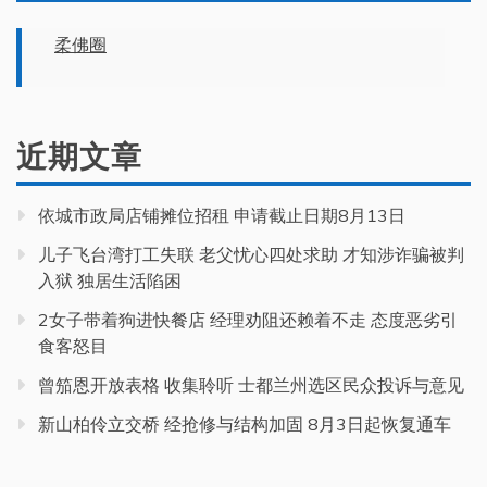
柔佛圈
近期文章
依城市政局店铺摊位招租 申请截止日期8月13日
儿子飞台湾打工失联 老父忧心四处求助 才知涉诈骗被判
入狱 独居生活陷困
2女子带着狗进快餐店 经理劝阻还赖着不走 态度恶劣引
食客怒目
曾笳恩开放表格 收集聆听 士都兰州选区民众投诉与意见
新山柏伶立交桥 经抢修与结构加固 8月3日起恢复通车