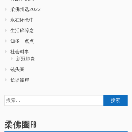
柔佛州选2022
永在怀念中
生活碎碎念
知多一点点
社会时事
新冠肺炎
镜头圈
长堤彼岸
搜
索：
柔佛圈FB