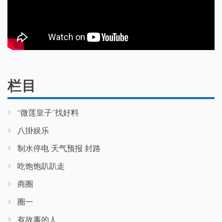
栏目
“微莲皇子”找好料
八掛娱乐
制水停电 天气预报 封路
吃饱饱趴趴走
商圈
圈一
有故事的人