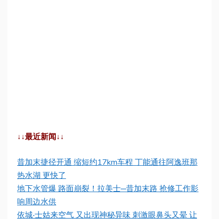
↓↓最近新闻↓↓
昔加末捷径开通 缩短约17km车程 丁能通往阿逸班那
热水湖 更快了
地下水管爆 路面崩裂！拉美士─昔加末路 抢修工作影
响周边水供
依城‧士姑来空气 又出现神秘异味 刺激眼鼻头又晕 让