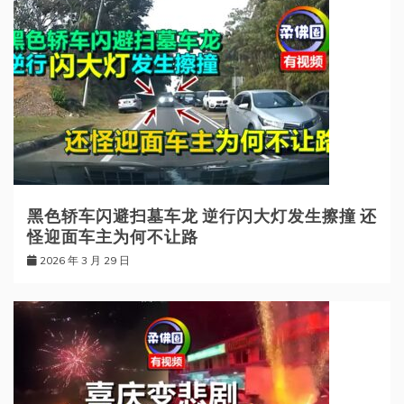
黑色轿车闪避扫墓车龙 逆行闪大灯发生擦撞 还
怪迎面车主为何不让路
2026 年 3 月 29 日