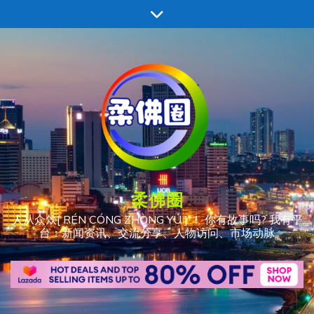
跳
至
内
容
柔佛圈
人从众𠈌[ RÉN CÓNG ZHÒNG YÚ ] ！ 你有故事吗? 我有平
台：新闻资讯、交流分享、人物访问、市场动脉