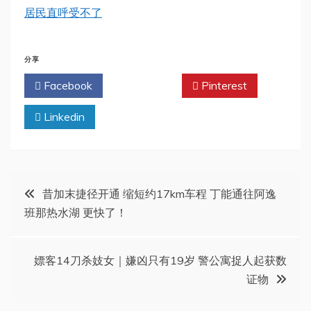
居民直呼受不了
分享
Facebook
Twitter
Pinterest
Linkedin
文
昔加末捷径开通 缩短约17km车程 丁能通往阿逸
班那热水湖 更快了！
章
导
嫖客14刀杀妓女｜嫌凶只有19岁 警公寓捉人起获数
证物
航