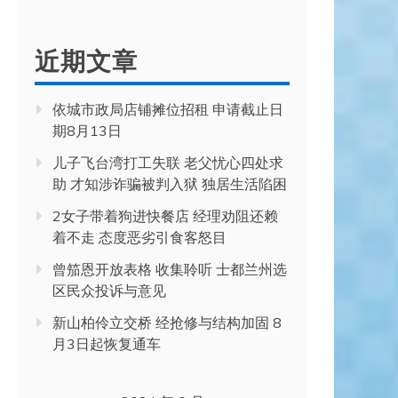
近期文章
依城市政局店铺摊位招租 申请截止日
期8月13日
儿子飞台湾打工失联 老父忧心四处求
助 才知涉诈骗被判入狱 独居生活陷困
2女子带着狗进快餐店 经理劝阻还赖
着不走 态度恶劣引食客怒目
曾笳恩开放表格 收集聆听 士都兰州选
区民众投诉与意见
新山柏伶立交桥 经抢修与结构加固 8
月3日起恢复通车