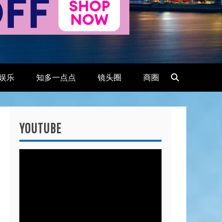
娱乐
知多一点点
镜头圈
商圈
YOUTUBE