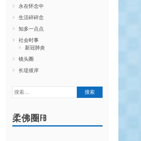
永在怀念中
生活碎碎念
知多一点点
社会时事
新冠肺炎
镜头圈
长堤彼岸
搜
索：
柔佛圈FB