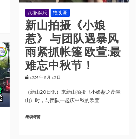
八掛娱乐
镜头圈
新山拍摄《小娘
惹》 与团队遇暴风
雨紧抓帐篷 欧萱:最
难忘中秋节！
2024 年 9 月 20 日
（新山20日讯）来新山拍摄《小娘惹之翡翠
山》时，与团队一起庆中秋的欧萱
继续阅读