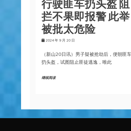
行驶匪车扔头盔 阻
拦不果即报警 此举
被批太危险
2024 年 9 月 20 日
（新山20日讯）男子疑被抢劫后，便朝匪
扔头盔，试图阻止匪徒逃逸，唯此
继续阅读