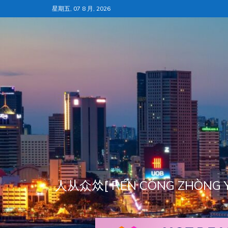
跳
星期五, 07 8 月, 2026
至
内
容
人从众𠈌[ RÉN CÓNG ZH