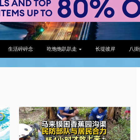
生活碎碎念
吃饱饱趴趴走
长堤彼岸
八掛