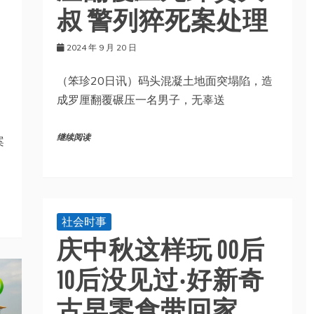
叔 警列猝死案处理
2024 年 9 月 20 日
（笨珍20日讯）码头混凝土地面突塌陷，造
成罗厘翻覆碾压一名男子，无辜送
继续阅读
案
社会时事
庆中秋这样玩 00后
10后没见过‧好新奇
古早零食带回家