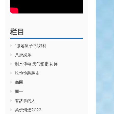
栏目
“微莲皇子”找好料
八掛娱乐
制水停电 天气预报 封路
吃饱饱趴趴走
商圈
圈一
有故事的人
柔佛州选2022