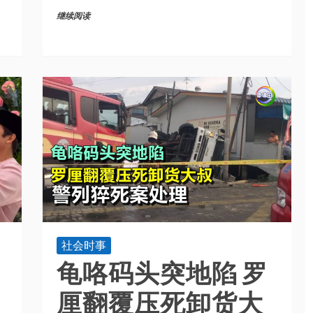
继续阅读
社会时事
龟咯码头突地陷 罗
是
厘翻覆压死卸货大