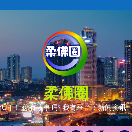
柔佛圈
ÒNG YÚ ] ！ 你有故事吗? 我有平台：