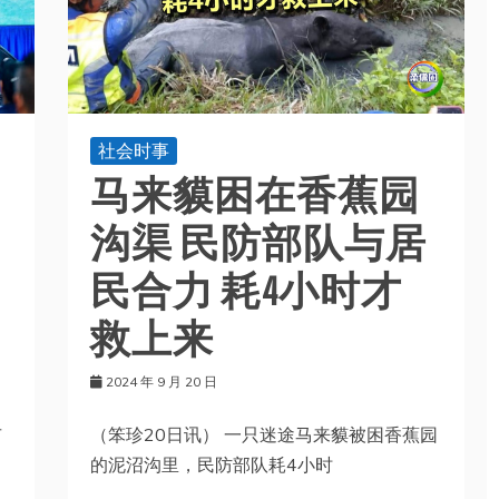
社会时事
马来貘困在香蕉园
沟渠 民防部队与居
民合力 耗4小时才
救上来
2024 年 9 月 20 日
（笨珍20日讯） 一只迷途马来貘被困香蕉园
市
的泥沼沟里，民防部队耗4小时