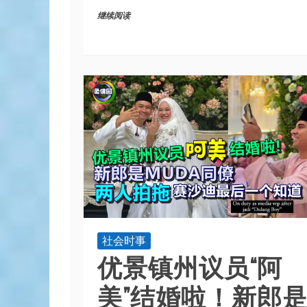
继续阅读
社会时事
优景镇州议员“阿
美”结婚啦！新郎