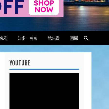
娱乐
知多一点点
镜头圈
商圈
YOUTUBE