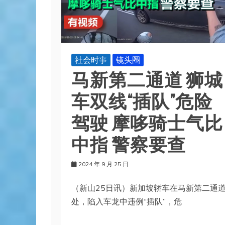
社会时事
镜头圈
马新第二通道 狮城
车双线“插队”危险
驾驶 摩哆骑士气比
中指 警察要查
2024 年 9 月 25 日
（新山25日讯）新加坡轿车在马新第二通
处，陷入车龙中违例“插队”，危