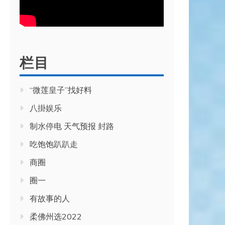
栏目
“微莲皇子”找好料
八掛娱乐
制水停电 天气预报 封路
吃饱饱趴趴走
商圈
圈一
有故事的人
柔佛州选2022