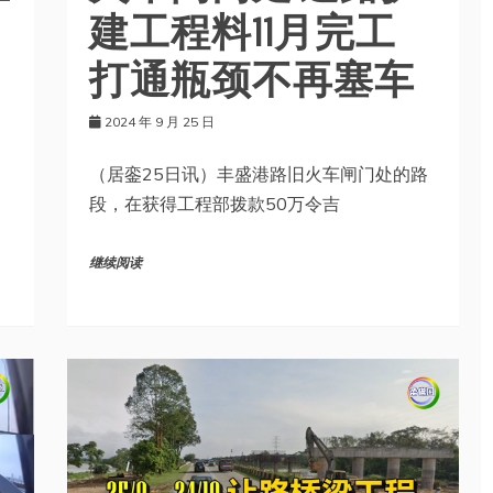
建工程料11月完工
打通瓶颈不再塞车
2024 年 9 月 25 日
（居銮25日讯）丰盛港路旧火车闸门处的路
段，在获得工程部拨款50万令吉
继续阅读