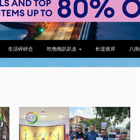
生活碎碎念
吃饱饱趴趴走
长堤彼岸
八掛