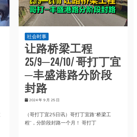
社会时事
让路桥梁工程
25/9─24/10/ 哥打丁宜
─丰盛港路分阶段
封路
2024 年 9 月 25 日
（哥打丁宜25日讯）哥打丁宜路“桥梁工
道
程”，分阶段封路一个月！ 哥打丁