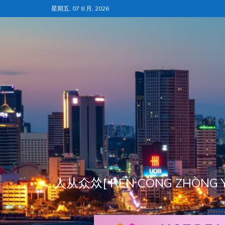
跳
星期五, 07 8 月, 2026
至
内
容
人从众𠈌[ RÉN CÓNG ZH