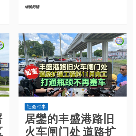
继续阅读
社会时事
署
居鑾的丰盛港路旧
区
火车闸门处 道路扩