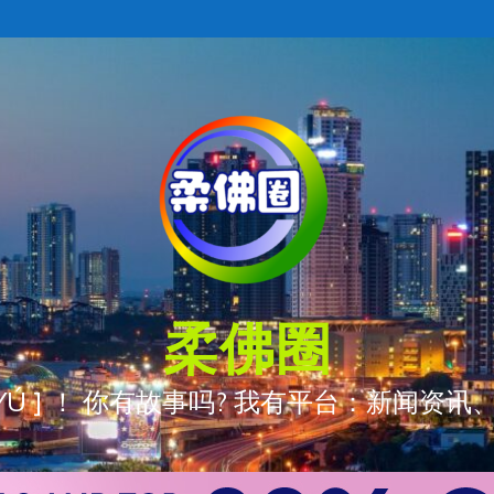
柔佛圈
ÒNG YÚ ] ！ 你有故事吗? 我有平台：