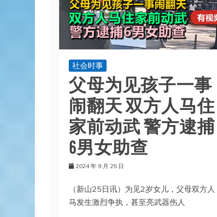
社会时事
父母为见孩子一事
闹翻天 双方人马住
家前动武 警方逮捕
6男女助查
2024 年 9 月 25 日
（新山25日讯）为见2岁女儿，父母双方人
马发生激烈争执，甚至亮武器伤人