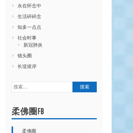
永在怀念中
生活碎碎念
知多一点点
社会时事
新冠肺炎
镜头圈
长堤彼岸
搜
索：
柔佛圈FB
柔佛圈