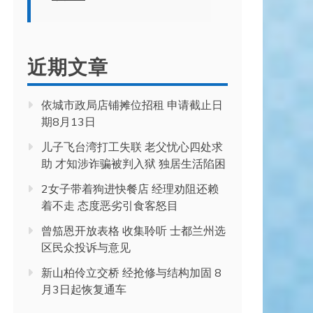
近期文章
依城市政局店铺摊位招租 申请截止日
期8月13日
儿子飞台湾打工失联 老父忧心四处求
助 才知涉诈骗被判入狱 独居生活陷困
2女子带着狗进快餐店 经理劝阻还赖
着不走 态度恶劣引食客怒目
曾笳恩开放表格 收集聆听 士都兰州选
区民众投诉与意见
新山柏伶立交桥 经抢修与结构加固 8
月3日起恢复通车