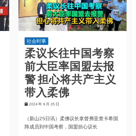
社会时事
柔议长往中国考察
前大臣率国盟去报
警 担心将共产主义
带入柔佛
2024 年 9 月 25 日
（新山25日讯）柔佛议长拿督弗亚查卡希国
阵成员到中国考察，国盟担心议长