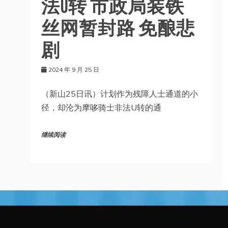
法U转 市政局装铁
丝网暂封路 免酿悲
剧
2024 年 9 月 25 日
（新山25日讯）计划作为残障人士通道的小
径，却沦为摩哆骑士非法U转的通
继续阅读