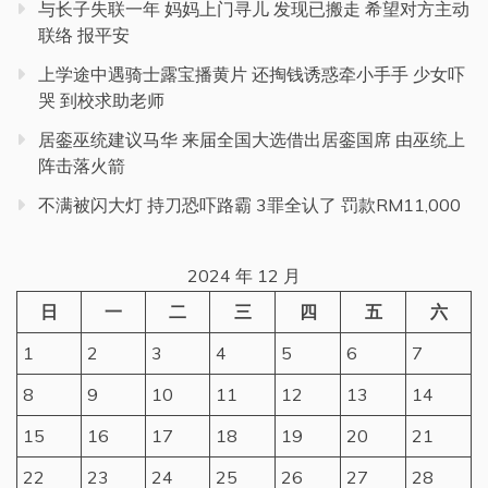
与长子失联一年 妈妈上门寻儿 发现已搬走 希望对方主动
联络 报平安
上学途中遇骑士露宝播黄片 还掏钱诱惑牵小手手 少女吓
哭 到校求助老师
居銮巫统建议马华 来届全国大选借出居銮国席 由巫统上
阵击落火箭
不满被闪大灯 持刀恐吓路霸 3罪全认了 罚款RM11,000
2024 年 12 月
日
一
二
三
四
五
六
1
2
3
4
5
6
7
8
9
10
11
12
13
14
15
16
17
18
19
20
21
22
23
24
25
26
27
28