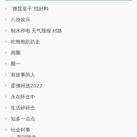
“微莲皇子”找好料
八掛娱乐
制水停电 天气预报 封路
吃饱饱趴趴走
商圈
圈一
有故事的人
柔佛州选2022
永在怀念中
生活碎碎念
知多一点点
社会时事
新冠肺炎