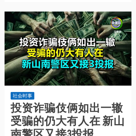
社会时事
投资诈骗伎俩如出一辙
受骗的仍大有人在 新山
南警区又接3投报