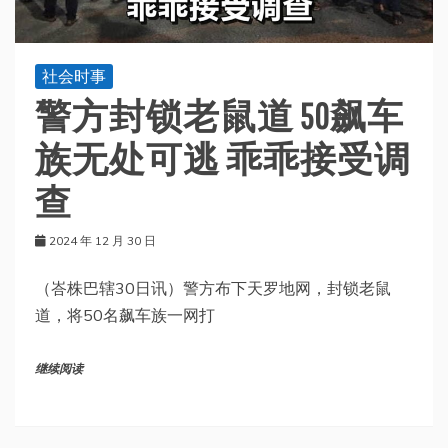
社会时事
警方封锁老鼠道 50飙车
族无处可逃 乖乖接受调
查
2024 年 12 月 30 日
（峇株巴辖30日讯）警方布下天罗地网，封锁老鼠
道，将50名飙车族一网打
继续阅读