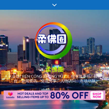
跳
至
内
容
柔佛圈
人从众𠈌[ RÉN CÓNG ZHÒNG YÚ ] ！ 你有故事吗? 我有平
台：新闻资讯、交流分享、人物访问、市场动脉