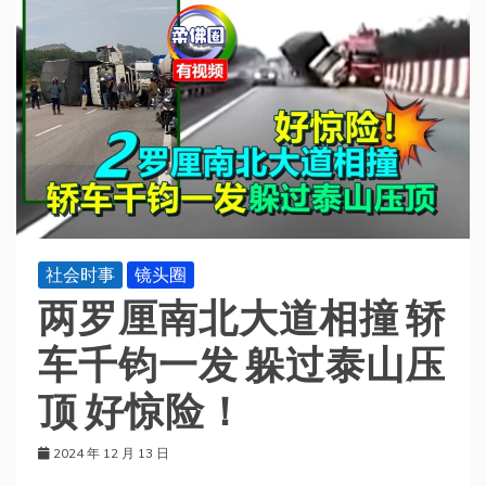
社会时事
镜头圈
两罗厘南北大道相撞 轿
车千钧一发 躲过泰山压
顶 好惊险！
2024 年 12 月 13 日