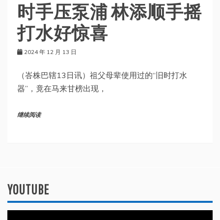
时手压泵浦 林添顺手摇
打水好惊喜
2024 年 12 月 13 日
（峇株巴辖13日讯）祖父母辈使用过的“旧时打水
器”，竟在马来甘榜出现，
继续阅读
YOUTUBE