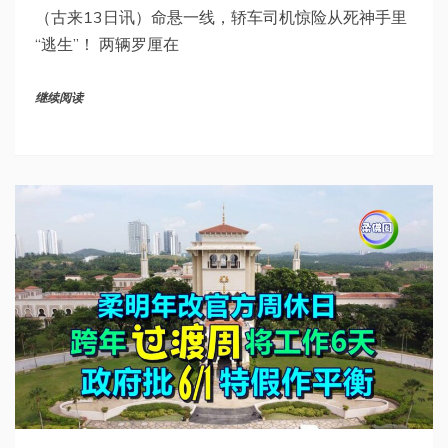
（古来13日讯）命悬一线，轿车司机惊险从死神手里
“逃生”！ 两辆罗厘在
继续阅读