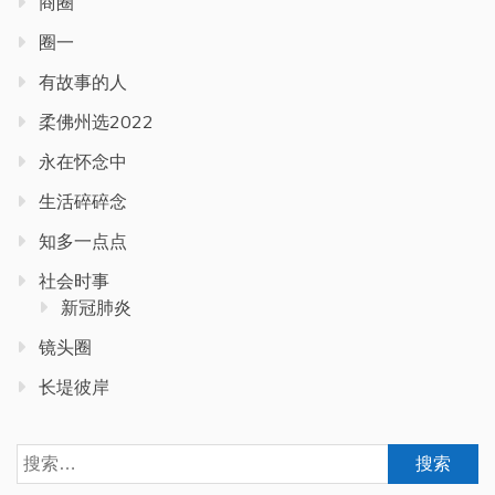
商圈
圈一
有故事的人
柔佛州选2022
永在怀念中
生活碎碎念
知多一点点
社会时事
新冠肺炎
镜头圈
长堤彼岸
搜
索：