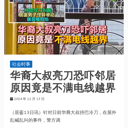
社会时事
华裔大叔亮刀恐吓邻居
原因竟是不满电线越界
2024 年 12 月 13 日
（居銮13日讯）针对日前华裔大叔持巴冷刀，在屋外
乱喊乱叫的事件，警方调