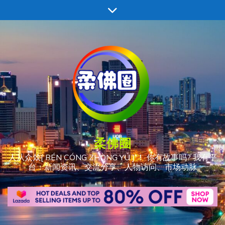
跳
至
内
容
柔佛圈
人从众𠈌[ RÉN CÓNG ZHÒNG YÚ ] ！ 你有故事吗? 我有平
台：新闻资讯、交流分享、人物访问、市场动脉