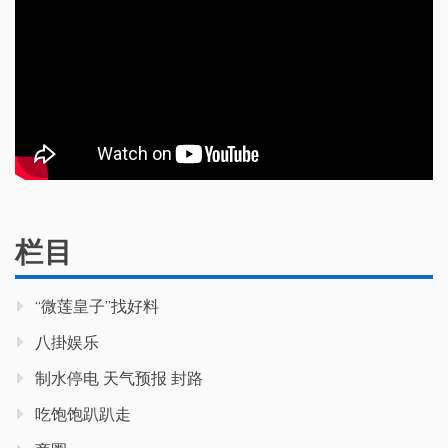
栏目
“微莲皇子”找好料
八掛娱乐
制水停电 天气预报 封路
吃饱饱趴趴走