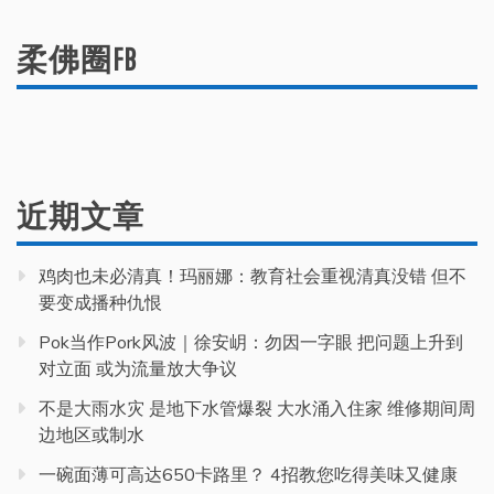
柔佛圈FB
近期文章
鸡肉也未必清真！玛丽娜：教育社会重视清真没错 但不
要变成播种仇恨
Pok当作Pork风波｜徐安岄：勿因一字眼 把问题上升到
对立面 或为流量放大争议
不是大雨水灾 是地下水管爆裂 大水涌入住家 维修期间周
边地区或制水
一碗面薄可高达650卡路里？ 4招教您吃得美味又健康