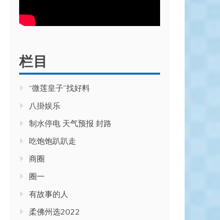
栏目
“微莲皇子”找好料
八掛娱乐
制水停电 天气预报 封路
吃饱饱趴趴走
商圈
圈一
有故事的人
柔佛州选2022