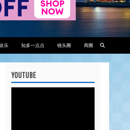
娱乐
知多一点点
镜头圈
商圈
YOUTUBE