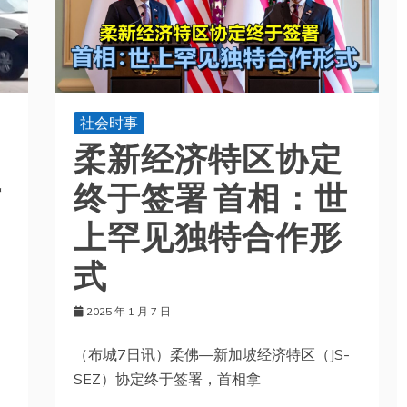
社会时事
柔新经济特区协定
方
终于签署 首相：世
上罕见独特合作形
式
2025 年 1 月 7 日
（布城7日讯）柔佛—新加坡经济特区（JS-
SEZ）协定终于签署，首相拿