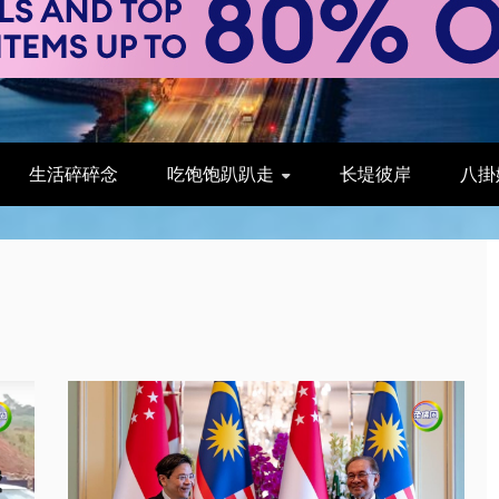
生活碎碎念
吃饱饱趴趴走
长堤彼岸
八掛