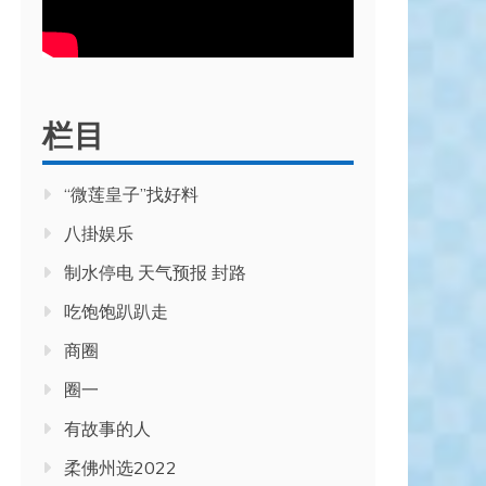
栏目
“微莲皇子”找好料
八掛娱乐
制水停电 天气预报 封路
吃饱饱趴趴走
商圈
圈一
有故事的人
柔佛州选2022