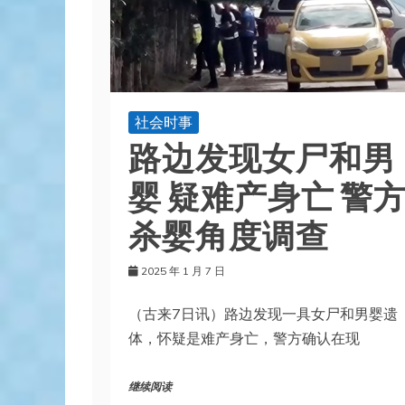
社会时事
路边发现女尸和男
婴 疑难产身亡 警
杀婴角度调查
2025 年 1 月 7 日
（古来7日讯）路边发现一具女尸和男婴遗
体，怀疑是难产身亡，警方确认在现
继续阅读