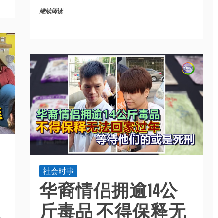
继续阅读
社会时事
华裔情侣拥逾14公
斤毒品 不得保释无
又