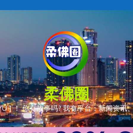
柔佛圈
ÒNG YÚ ] ！ 你有故事吗? 我有平台：