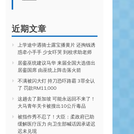
近期文章
上学途中遇骑士露宝播黄片 还掏钱诱
惑牵小手手 少女吓哭 到校求助老师
居銮巫统建议马华 来届全国大选借出
居銮国席 由巫统上阵击落火箭
不满被闪大灯 持刀恐吓路霸 3罪全认
了 罚款RM11,000
这趟去了新加坡 可能永远回不来了！
大马青年关卡被搜出10公斤毒品
被指作秀不忍了！大臣：柔政府已助
缓解医疗压力 向卫生部喊话因承诺迟
迟未兑现