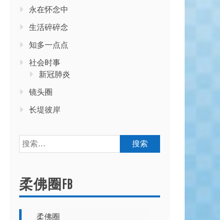
永在怀念中
生活碎碎念
知多一点点
社会时事
新冠肺炎
镜头圈
长堤彼岸
搜
索：
柔佛圈FB
柔佛圈