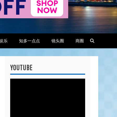
娱乐
知多一点点
镜头圈
商圈
YOUTUBE