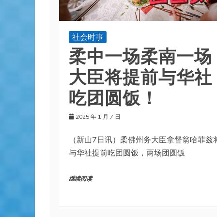
社会时事
柔中一场柔南一场
大臣将提前与华社
吃团圆饭！
2025 年 1 月 7 日
（新山7日讯）柔佛州务大臣拿督翁哈菲兹
与华社提前吃团圆饭，两场团圆饭
继续阅读