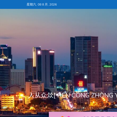
跳
星期六, 08 8 月, 2026
至
内
容
人从众𠈌[ RÉN CÓNG ZH