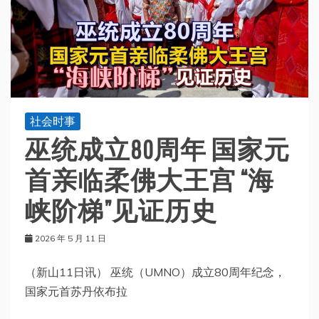
社会时事
巫统成立80周年 国家元
首亲临柔佛大王宫 “海
峡阶梯”见证历史
2026 年 5 月 11 日
（新山11日讯） 巫统（UMNO）成立80周年纪念，
国家元首苏丹依布拉