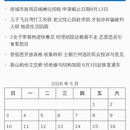
依城市政局店铺摊位招租 申请截止日期8月13日
儿子飞台湾打工失联 老父忧心四处求助 才知涉诈骗被判
入狱 独居生活陷困
2女子带着狗进快餐店 经理劝阻还赖着不走 态度恶劣引
食客怒目
曾笳恩开放表格 收集聆听 士都兰州选区民众投诉与意见
新山柏伶立交桥 经抢修与结构加固 8月3日起恢复通车
2026 年 5 月
日
一
二
三
四
五
六
1
2
3
4
5
6
7
8
9
10
11
12
13
14
15
16