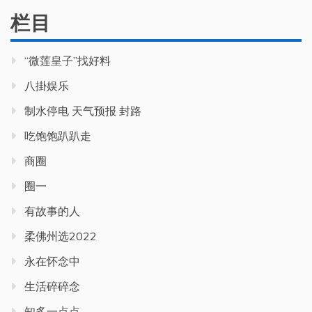
栏目
“微莲皇子”找好料
八掛娱乐
制水停电 天气预报 封路
吃饱饱趴趴走
商圈
圈一
有故事的人
柔佛州选2022
永在怀念中
生活碎碎念
知多一点点