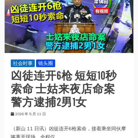
社会时事
镜头圈
凶徒连开6枪 短短10秒
索命 士姑来夜店命案
警方逮捕2男1女
2026 年 5 月 11 日
（新山 11 日讯）凶徒连开6枪索命，接着乘坐同伙摩
哆离开现场，全程仅