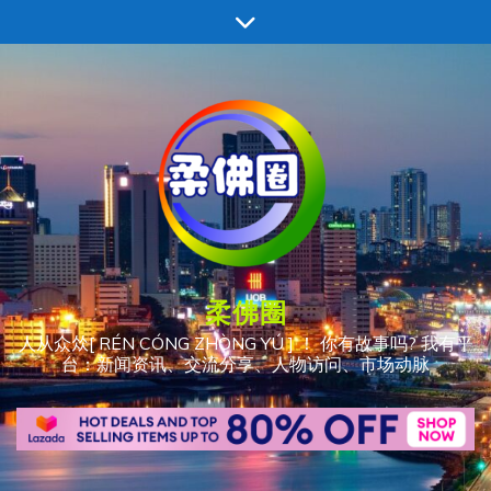
跳
至
内
容
柔佛圈
人从众𠈌[ RÉN CÓNG ZHÒNG YÚ ] ！ 你有故事吗? 我有平
台：新闻资讯、交流分享、人物访问、市场动脉