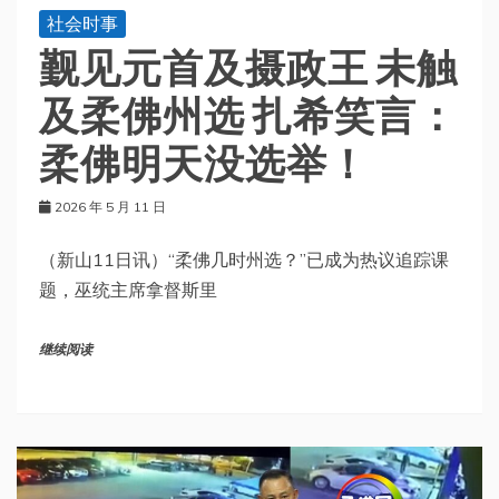
社会时事
觐见元首及摄政王 未触
及柔佛州选 扎希笑言：
柔佛明天没选举！
2026 年 5 月 11 日
（新山11日讯）“柔佛几时州选？”已成为热议追踪课
题，巫统主席拿督斯里
继续阅读