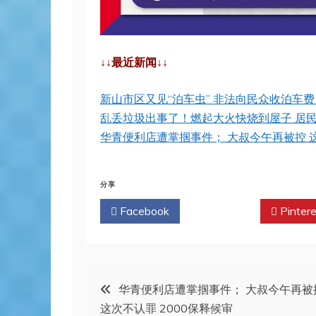
↓↓最近新闻↓↓
新山市区又见“泊车虫” 非法向民众收泊车费
乱丢垃圾出事了！燃起大火快烧到屋子 居
华青便利店遭掌掴事件； 大叔今午再被控 这
分享
Facebook
Twitter
Pintere
文
华青便利店遭掌掴事件； 大叔今午再被
这次不认罪 2000保释候审