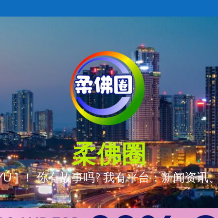
柔佛圈
ÒNG YÚ ] ！ 你有故事吗? 我有平台：