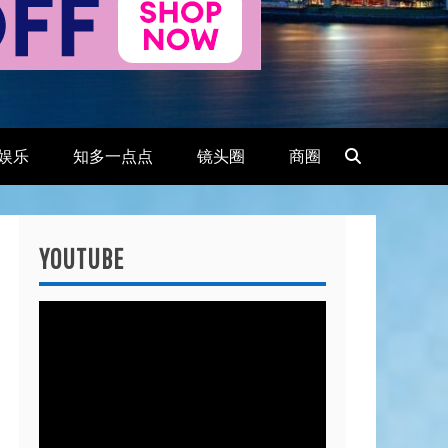
娱乐
知多一点点
镜头圈
商圈
YOUTUBE