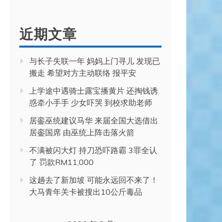
近期文章
与长子失联一年 妈妈上门寻儿 发现已
搬走 希望对方主动联络 报平安
上学途中遇骑士露宝播黄片 还掏钱诱
惑牵小手手 少女吓哭 到校求助老师
居銮巫统建议马华 来届全国大选借出
居銮国席 由巫统上阵击落火箭
不满被闪大灯 持刀恐吓路霸 3罪全认
了 罚款RM11,000
这趟去了新加坡 可能永远回不来了！
大马青年关卡被搜出10公斤毒品