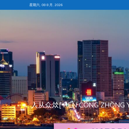
跳
星期六, 08 8 月, 2026
至
内
容
人从众𠈌[ RÉN CÓNG ZH