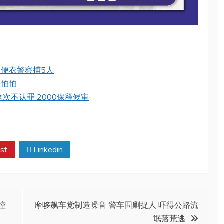
 便衣警察捕5人
民怕怕
次不认罪 2000保释候审
st
Linkedin
控
摩哆飙车党制造噪音 警车围剿捉人 吓得公路流
氓落荒逃