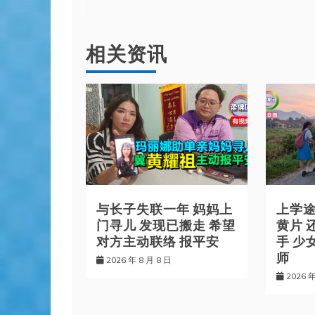
章
导
相关资讯
航
与长子失联一年 妈妈上
上学
门寻儿 发现已搬走 希望
黄片 
对方主动联络 报平安
手 少
师
2026 年 8 月 8 日
2026 年