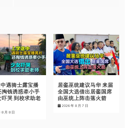
途中遇骑士露宝播
居銮巫统建议马华 来届
还掏钱诱惑牵小手
全国大选借出居銮国席
女吓哭 到校求助老
由巫统上阵击落火箭
2026 年 8 月 7 日
 8 月 8 日