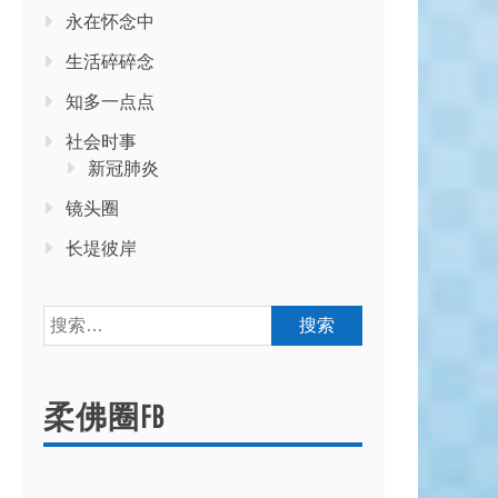
永在怀念中
生活碎碎念
知多一点点
社会时事
新冠肺炎
镜头圈
长堤彼岸
搜
索：
柔佛圈FB