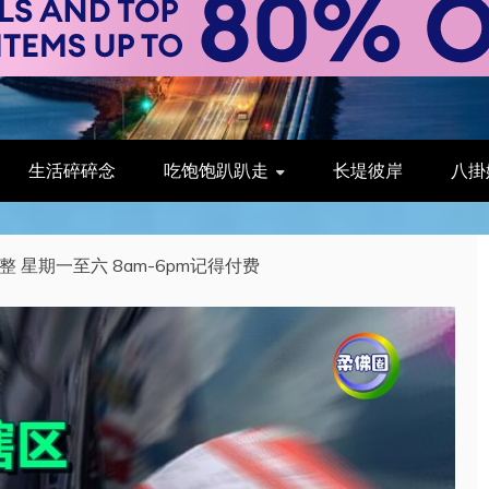
生活碎碎念
吃饱饱趴趴走
长堤彼岸
八掛
 星期一至六 8am-6pm记得付费