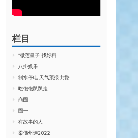
栏目
“微莲皇子”找好料
八掛娱乐
制水停电 天气预报 封路
吃饱饱趴趴走
商圈
圈一
有故事的人
柔佛州选2022