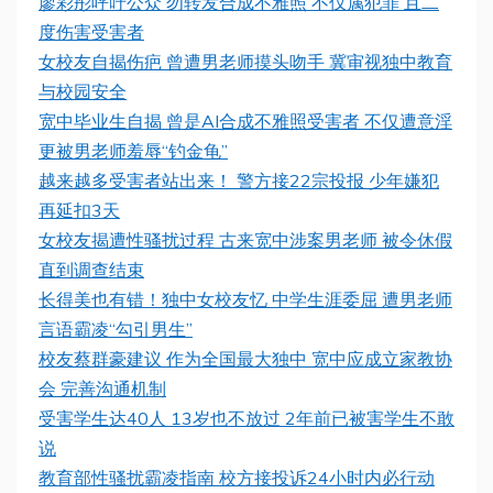
廖彩彤呼吁公众 勿转发合成不雅照 不仅属犯罪 且二
度伤害受害者
女校友自揭伤疤 曾遭男老师摸头吻手 冀审视独中教育
与校园安全
宽中毕业生自揭 曾是AI合成不雅照受害者 不仅遭意淫
更被男老师羞辱“钓金龟”
越来越多受害者站出来！ 警方接22宗投报 少年嫌犯
再延扣3天
女校友揭遭性骚扰过程 古来宽中涉案男老师 被令休假
直到调查结束
长得美也有错！独中女校友忆 中学生涯委屈 遭男老师
言语霸凌“勾引男生”
校友蔡群豪建议 作为全国最大独中 宽中应成立家教协
会 完善沟通机制
受害学生达40人 13岁也不放过 2年前已被害学生不敢
说
教育部性骚扰霸凌指南 校方接投诉24小时内必行动