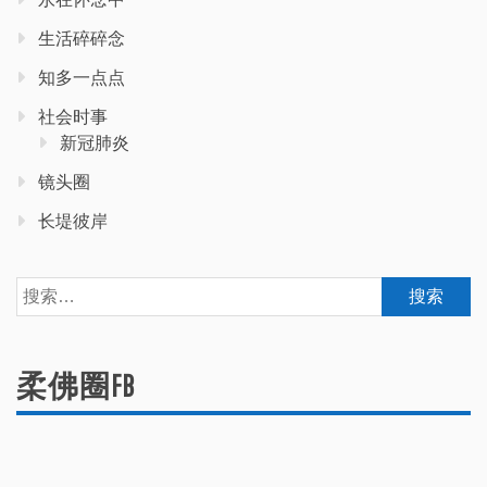
生活碎碎念
知多一点点
社会时事
新冠肺炎
镜头圈
长堤彼岸
搜
索：
柔佛圈FB