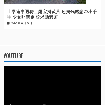
上学途中遇骑士露宝播黄片 还掏钱诱惑牵小手
手 少女吓哭 到校求助老师
2026 年 8 月 8 日
YOUTUBE