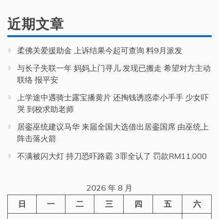
近期文章
柔佛关爱援助金 上诉结果今起可查询 料9月派发
与长子失联一年 妈妈上门寻儿 发现已搬走 希望对方主动
联络 报平安
上学途中遇骑士露宝播黄片 还掏钱诱惑牵小手手 少女吓
哭 到校求助老师
居銮巫统建议马华 来届全国大选借出居銮国席 由巫统上
阵击落火箭
不满被闪大灯 持刀恐吓路霸 3罪全认了 罚款RM11,000
2026 年 8 月
日
一
二
三
四
五
六