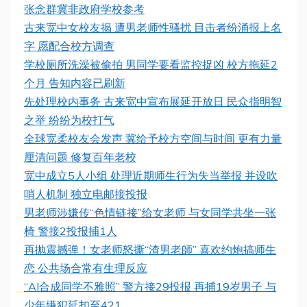
张念群冀非政府学校参考
古来宽中女校友揭 遭男老师性骚扰 目击者纷涌报上名
字 愿配合校方调查
学校厕所洗澡被偷拍 男同学要看监控捉凶 校方拖延2
个月 告知内容已刷新
先处理校内事务 古来宽中宣布展延开放日 民众指明智
之举 纷纷为校打气
全球宽柔校友会发声 冀给予校方空间与时间 更有力量
厘清问题 修复百年老校
宽中成立5人小组 处理近期师生行为失当举报 并设吹
哨人机制 独立电邮接投报
男老师涉嫌传“色情链接”给女老师 与女同学共坐一张
椅 警接2投报捕1人
再抛震撼弹！女老师怒撕“渣男老師” 喜欢约炮搞师生
恋 公共场合常有生理反应
“AI合成同学不雅照” 警方接29投报 再捕19岁男子 与
少年嫌犯延扣至421