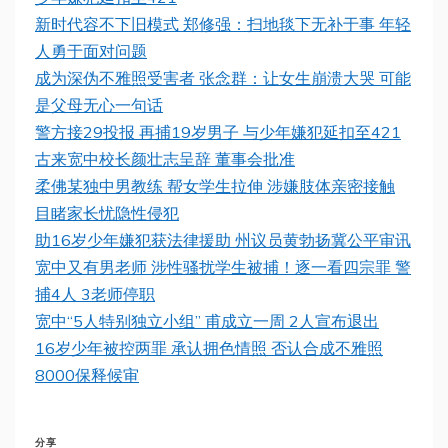
新时代容不下旧模式 郑修强：扫地毯下无补于事 年轻
人勇于面对问题
成为深伪不雅照受害者 张念群：让女生崩溃大哭 可能
是父母无心一句话
警方接29投报 再捕19岁男子 与少年嫌犯延扣至421
古来宽中校长颜壮志呈辞 董事会批准
柔佛某独中男教练 帮女学生拉伸 涉嫌肢体亲密接触
目睹家长忧隐性侵犯
助16岁少年嫌犯获法律援助 州议员黄勃扬冀公平审讯
宽中又有男老师 涉性骚扰学生被捕！逐一看四宗罪 警
捕4人 3老师停职
宽中“5人特别独立小组” 甫成立一周 2人宣布退出
16岁少年被控两罪 承认拥色情照 否认合成不雅照
8000保释候审
分享