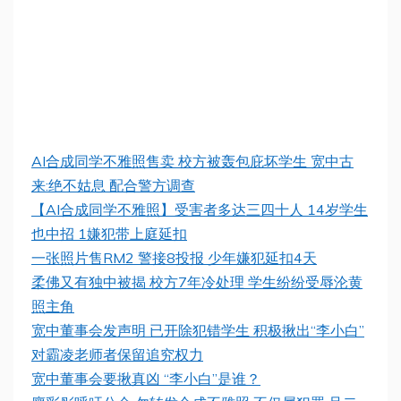
AI合成同学不雅照售卖 校方被轰包庇坏学生 宽中古
来:绝不姑息 配合警方调查
【AI合成同学不雅照】受害者多达三四十人 14岁学生
也中招 1嫌犯带上庭延扣
一张照片售RM2 警接8投报 少年嫌犯延扣4天
柔佛又有独中被揭 校方7年冷处理 学生纷纷受辱沦黄
照主角
宽中董事会发声明 已开除犯错学生 积极揪出“李小白”
对霸凌老师者保留追究权力
宽中董事会要揪真凶 “李小白”是谁？