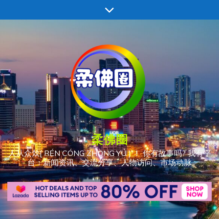
跳
至
内
容
柔佛圈
人从众𠈌[ RÉN CÓNG ZHÒNG YÚ ] ！ 你有故事吗? 我有平
台：新闻资讯、交流分享、人物访问、市场动脉