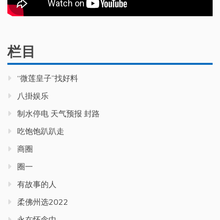
栏目
“微莲皇子”找好料
八掛娱乐
制水停电 天气预报 封路
吃饱饱趴趴走
商圈
圈一
有故事的人
柔佛州选2022
永在怀念中