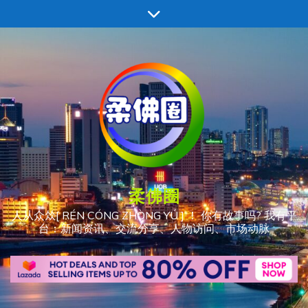
跳
至
内
容
柔佛圈
人从众𠈌[ RÉN CÓNG ZHÒNG YÚ ] ！ 你有故事吗? 我有平
台：新闻资讯、交流分享、人物访问、市场动脉