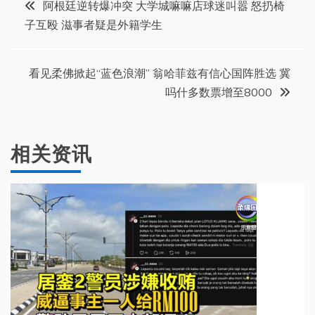
文
阿根廷逆转爆冲突 大学城嘛嘛店球迷叫嚣 怒扔椅
子互殴 滋事者疑是外籍学生
章
导
看见柔佛掀起“蓝色浪潮” 翁哈菲兹有信心国阵胜选 冀
吗什多数票增至8000
航
相关资讯