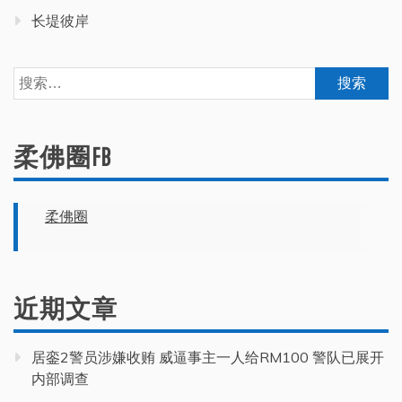
长堤彼岸
搜
索：
柔佛圈FB
柔佛圈
近期文章
居銮2警员涉嫌收贿 威逼事主一人给RM100 警队已展开
内部调查