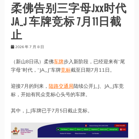
柔佛告别三字母Jxx时代
JA_J 车牌竞标 7月11日截
止
2026 年 7 月 8 日
（新山8日讯）柔佛
车牌
步入新阶段，已经迎来有“尾
字母”时代，“JA_J”车牌
竞标
截至日期7月11日。
迎接7月的到来，
陆路交通局
陆续公开J_J、JA_J车竞
标，开始有民众竞标心头号的车牌。
其中，J_J车牌已于7月5日截止竞标。