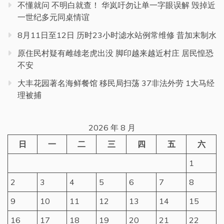
不懂就问 不明白就查！ 华岚吁勿让单一字眼误解 毁掉近
一世纪多元同桌情谊
8月11日至12日 历时23小时滤水站例常维修 昔加末制水
原住民村疑有雌雄老虎出没 脚印越来越近村庄 居民惶恐
不安
大丰花园著名海鲜餐馆 移民局扫荡 37非法外劳 1大马经
理被捕
2026 年 8 月
日
一
二
三
四
五
六
1
2
3
4
5
6
7
8
9
10
11
12
13
14
15
16
17
18
19
20
21
22