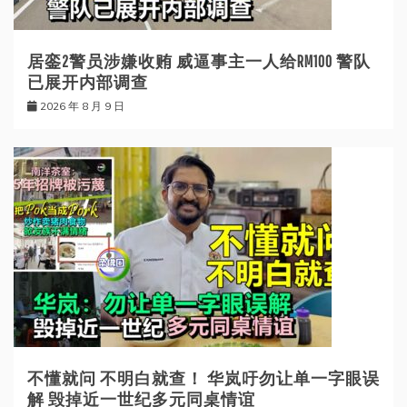
居銮2警员涉嫌收贿 威逼事主一人给RM100 警队
已展开内部调查
2026 年 8 月 9 日
不懂就问 不明白就查！ 华岚吁勿让单一字眼误
解 毁掉近一世纪多元同桌情谊