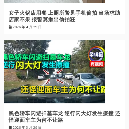
女子火锅店用餐 上厕所警见手机偷拍 当场求助
店家不果 报警冀揪出偷拍狂
2026 年 4 月 29 日
黑色轿车闪避扫墓车龙 逆行闪大灯发生擦撞 还
怪迎面车主为何不让路
2026 年 3 月 29 日