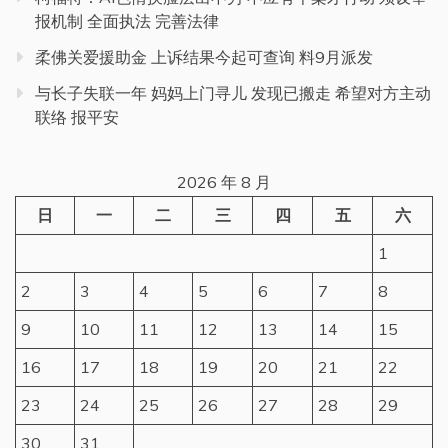
报机制 全面执法 完善法律
柔佛关爱援助金 上诉结果今起可查询 料9月派发
与长子失联一年 妈妈上门寻儿 发现已搬走 希望对方主动
联络 报平安
2026 年 8 月
日
一
二
三
四
五
六
1
2
3
4
5
6
7
8
9
10
11
12
13
14
15
16
17
18
19
20
21
22
23
24
25
26
27
28
29
30
31