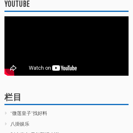
YOUTUBE
栏目
“微莲皇子”找好料
八掛娱乐