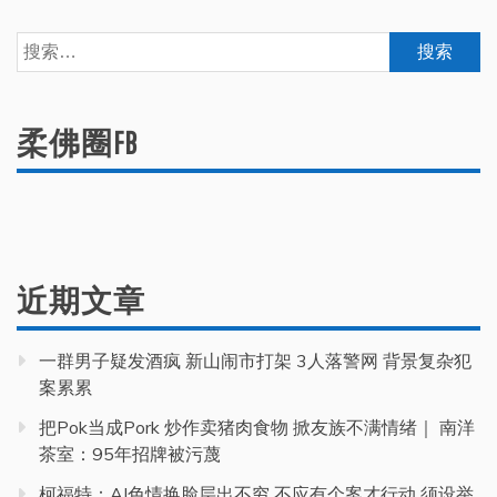
搜
索：
柔佛圈FB
近期文章
一群男子疑发酒疯 新山闹市打架 3人落警网 背景复杂犯
案累累
把Pok当成Pork 炒作卖猪肉食物 掀友族不满情绪｜ 南洋
茶室：95年招牌被污蔑
柯福特：AI色情换脸层出不穷 不应有个案才行动 须设举