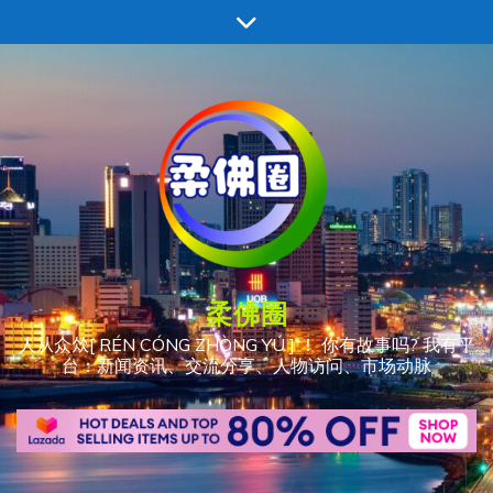
跳
至
内
容
柔佛圈
人从众𠈌[ RÉN CÓNG ZHÒNG YÚ ] ！ 你有故事吗? 我有平
台：新闻资讯、交流分享、人物访问、市场动脉