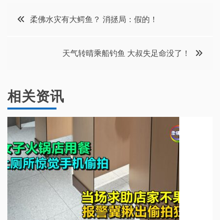
文
柔佛水灾有大鳄鱼？ 消拯局：假的！
章
天气转晴乘船钓鱼 大叔失足命没了！
导
航
相关资讯