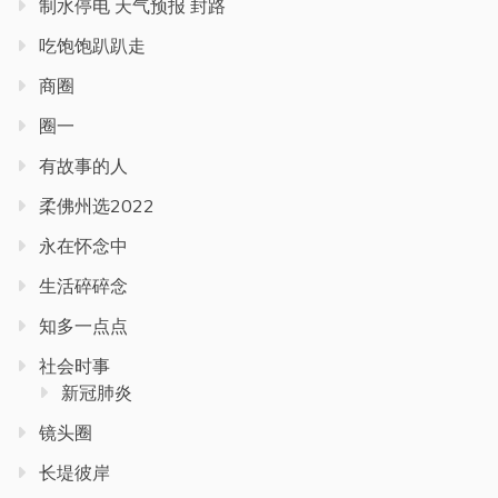
制水停电 天气预报 封路
吃饱饱趴趴走
商圈
圈一
有故事的人
柔佛州选2022
永在怀念中
生活碎碎念
知多一点点
社会时事
新冠肺炎
镜头圈
长堤彼岸