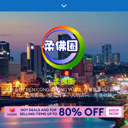
跳
至
内
容
柔佛圈
人从众𠈌[ RÉN CÓNG ZHÒNG YÚ ] ！ 你有故事吗? 我有平
台：新闻资讯、交流分享、人物访问、市场动脉