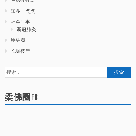
生活碎碎念
知多一点点
社会时事
新冠肺炎
镜头圈
长堤彼岸
搜
索：
柔佛圈FB