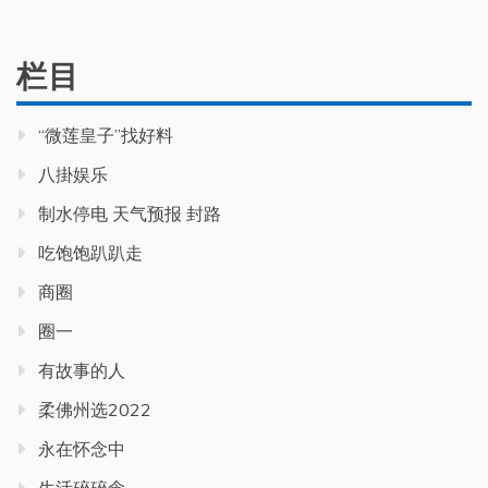
栏目
“微莲皇子”找好料
八掛娱乐
制水停电 天气预报 封路
吃饱饱趴趴走
商圈
圈一
有故事的人
柔佛州选2022
永在怀念中