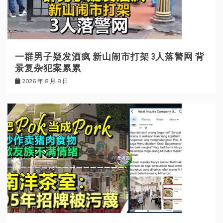
一群男子疑发酒疯 新山闹市打架 3人落警网 背
景复杂犯案累累
2026 年 8 月 8 日