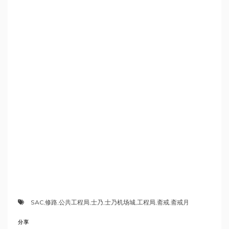
SAC
,
修路
,
公共工程局
,
士乃
,
士乃机场城
,
工程局
,
斋戒
,
斋戒月
分享