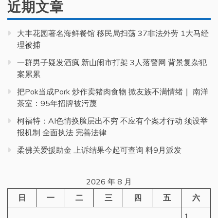
近期文章
大丰花园著名海鲜餐馆 移民局扫荡 37非法外劳 1大马经
理被捕
一群男子疑发酒疯 新山闹市打架 3人落警网 背景复杂犯
案累累
把Pok当成Pork 炒作卖猪肉食物 掀友族不满情绪｜ 南洋
茶室：95年招牌被污蔑
柯福特：AI色情换脸层出不穷 不应有个案才行动 须设举
报机制 全面执法 完善法律
柔佛关爱援助金 上诉结果今起可查询 料9月派发
2026 年 8 月
日
一
二
三
四
五
六
1