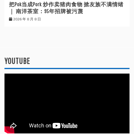
把Pok当成Pork 炒作卖猪肉食物 掀友族不满情绪
｜ 南洋茶室：95年招牌被污蔑
2026 年 8 月 8 日
YOUTUBE