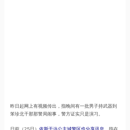
昨日起网上有视频传出，指晚间有一批男子持武器到
笨珍北干那那警局闹事，警方证实只是演习。
日前（25日）
依斯干达公主城警区也分享讯息
，指在