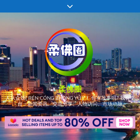
跳
至
内
容
柔佛圈
人从众𠈌[ RÉN CÓNG ZHÒNG YÚ ] ！ 你有故事吗? 我有平
台：新闻资讯、交流分享、人物访问、市场动脉