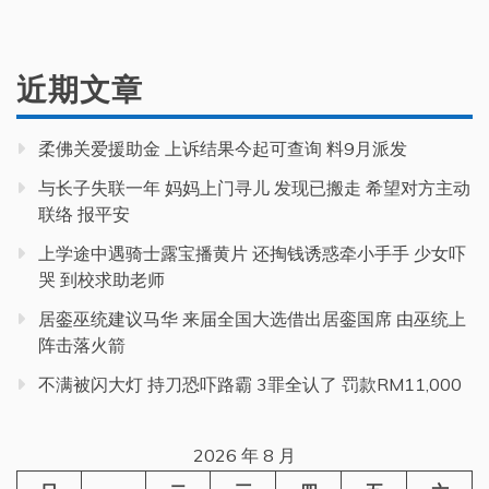
近期文章
柔佛关爱援助金 上诉结果今起可查询 料9月派发
与长子失联一年 妈妈上门寻儿 发现已搬走 希望对方主动
联络 报平安
上学途中遇骑士露宝播黄片 还掏钱诱惑牵小手手 少女吓
哭 到校求助老师
居銮巫统建议马华 来届全国大选借出居銮国席 由巫统上
阵击落火箭
不满被闪大灯 持刀恐吓路霸 3罪全认了 罚款RM11,000
2026 年 8 月