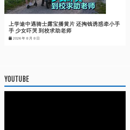
上学途中遇骑士露宝播黄片 还掏钱诱惑牵小手
手 少女吓哭 到校求助老师
2026 年 8 月 8 日
YOUTUBE