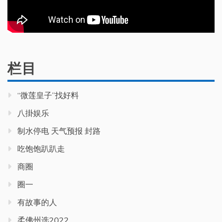
栏目
“微莲皇子”找好料
八掛娱乐
制水停电 天气预报 封路
吃饱饱趴趴走
商圈
圈一
有故事的人
柔佛州选2022