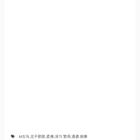
M古马
,
北干那那
,
柔佛
,
演习
,
警局
,
遇袭
,
闹事