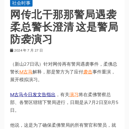
社会时事
网传北干那那警局遇袭
柔总警长澄清 这是警局
防袭演习
2024 年 7 月 27 日
（新山27日讯）针对网传再有警局遇袭事件，柔佛总
警长
M古马
解释，那是警方为了应付
袭击
事件重演，
展开模拟演习。
M古马今日发文告指出
，有关
演习
将在柔佛警察总
部、各警区辖辖下警局进行，日期是从7月2日至8月5
日。
他说，这是为了确保柔佛警局的所有警官和警员，就