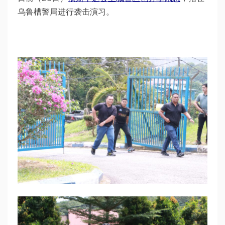
乌鲁槽警局进行袭击演习。