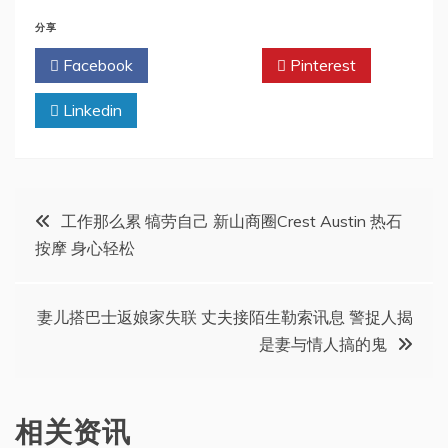
分享
Facebook
Twitter
Pinterest
Linkedin
文
工作那么累 犒劳自己 新山商圈Crest Austin 热石
按摩 身心轻松
章
导
妻儿搭巴士返娘家失联 丈夫接陌生勒索讯息 警捉人揭
是妻与情人搞的鬼
航
相关资讯