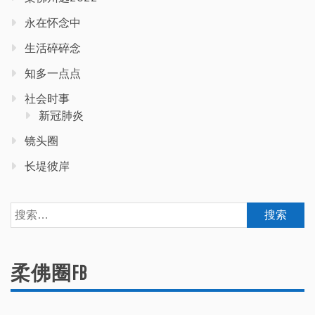
永在怀念中
生活碎碎念
知多一点点
社会时事
新冠肺炎
镜头圈
长堤彼岸
搜
索：
柔佛圈FB