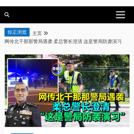
你正浏览
主页
网传北干那那警局遇袭 柔总警长澄清 这是警局防袭演习