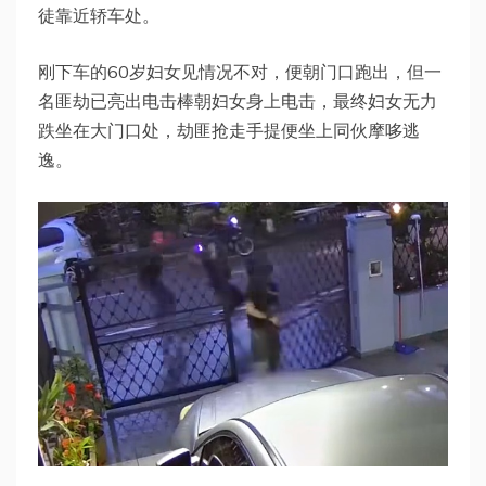
徒靠近轿车处。
刚下车的60岁妇女见情况不对，便朝门口跑出，但一
名匪劫已亮出电击棒朝妇女身上电击，最终妇女无力
跌坐在大门口处，劫匪抢走手提便坐上同伙摩哆逃
逸。