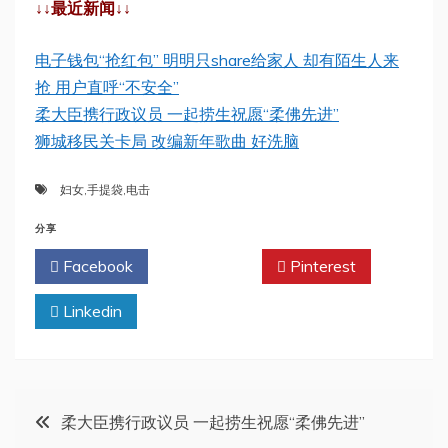
↓↓最近新闻↓↓
电子钱包“抢红包” 明明只share给家人 却有陌生人来
抢 用户直呼“不安全”
柔大臣携行政议员 一起捞生祝愿“柔佛先进”
狮城移民关卡局 改编新年歌曲 好洗脑
妇女
,
手提袋
,
电击
分享
Facebook
Twitter
Pinterest
Linkedin
文
柔大臣携行政议员 一起捞生祝愿“柔佛先进”