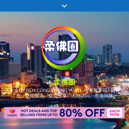
跳
至
内
容
柔佛圈
人从众𠈌[ RÉN CÓNG ZHÒNG YÚ ] ！ 你有故事吗? 我有平
台：新闻资讯、交流分享、人物访问、市场动脉