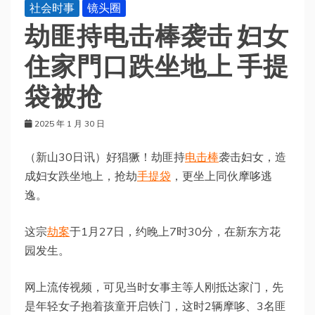
社会时事
镜头圈
劫匪持电击棒袭击 妇女
住家門口跌坐地上 手提
袋被抢
2025 年 1 月 30 日
（新山30日讯）好猖獗！劫匪持
电击棒
袭击妇女，造
成妇女跌坐地上，抢劫
手提袋
，更坐上同伙摩哆逃
逸。
这宗
劫案
于1月27日，约晚上7时30分，在新东方花
园发生。
网上流传视频，可见当时女事主等人刚抵达家门，先
是年轻女子抱着孩童开启铁门，这时2辆摩哆、3名匪