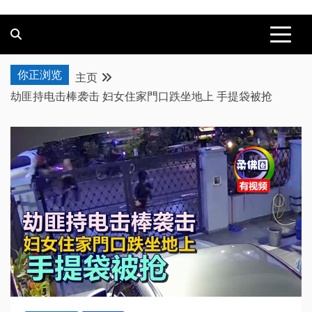
你正浏览
主页
劫匪持电击棒袭击 妇女住家門口跌坐地上 手提袋被抢