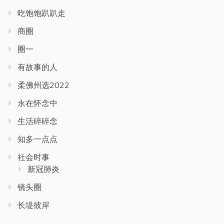
吃饱饱趴趴走
商圈
圈一
有故事的人
柔佛州选2022
永在怀念中
生活碎碎念
知多一点点
社会时事
新冠肺炎
镜头圈
长堤彼岸