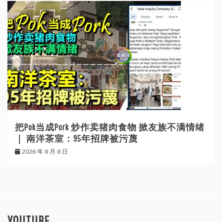
把Pok当成Pork 炒作卖猪肉食物 掀友族不满情绪
｜ 南洋茶室：95年招牌被污蔑
2026 年 8 月 8 日
YOUTUBE