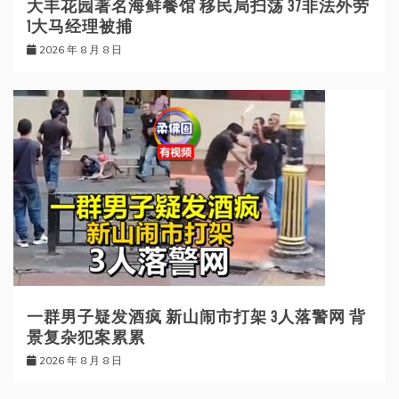
大丰花园著名海鲜餐馆 移民局扫荡 37非法外劳
1大马经理被捕
2026 年 8 月 8 日
一群男子疑发酒疯 新山闹市打架 3人落警网 背
景复杂犯案累累
2026 年 8 月 8 日