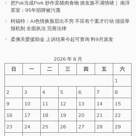
把Pok当成Pork 炒作卖猪肉食物 掀友族不满情绪｜ 南洋
茶室：95年招牌被污蔑
柯福特：AI色情换脸层出不穷 不应有个案才行动 须设举
报机制 全面执法 完善法律
柔佛关爱援助金 上诉结果今起可查询 料9月派发
2026 年 8 月
日
一
二
三
四
五
六
1
2
3
4
5
6
7
8
9
10
11
12
13
14
15
16
17
18
19
20
21
22
23
24
25
26
27
28
29