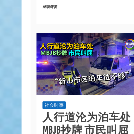
继续阅读
社会时事
人行道沦为泊车处
MBJB抄牌 市民叫屈