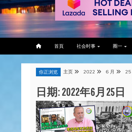
首頁
社会时事
圈一
主页
2022
6 月
25
你正浏览
日期:
2022年6月25日