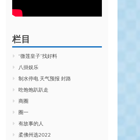
栏目
“微莲皇子”找好料
八掛娱乐
制水停电 天气预报 封路
吃饱饱趴趴走
商圈
圈一
有故事的人
柔佛州选2022