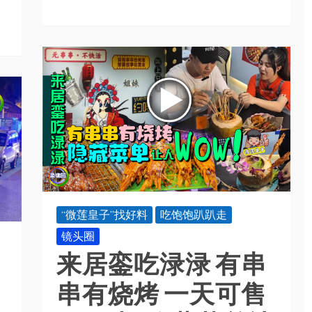
“微莲皇子”找好料
吃饱饱趴趴走
镜头圈
来居銮吃渌渌 有串
串有烧烤 一天可售