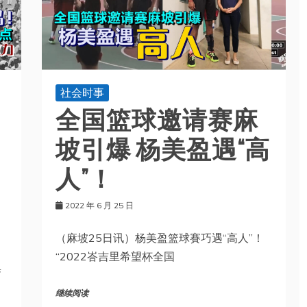
社会时事
全国篮球邀请赛麻
坡引爆 杨美盈遇“高
人”！
2022 年 6 月 25 日
（麻坡25日讯）杨美盈篮球賽巧遇“高人”！
“2022峇吉里希望杯全国
集
继续阅读