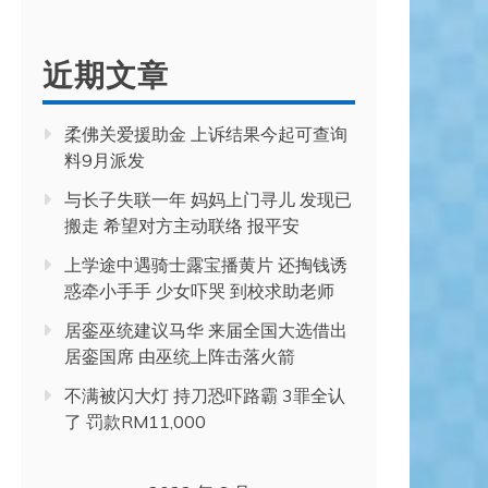
近期文章
柔佛关爱援助金 上诉结果今起可查询
料9月派发
与长子失联一年 妈妈上门寻儿 发现已
搬走 希望对方主动联络 报平安
上学途中遇骑士露宝播黄片 还掏钱诱
惑牵小手手 少女吓哭 到校求助老师
居銮巫统建议马华 来届全国大选借出
居銮国席 由巫统上阵击落火箭
不满被闪大灯 持刀恐吓路霸 3罪全认
了 罚款RM11,000