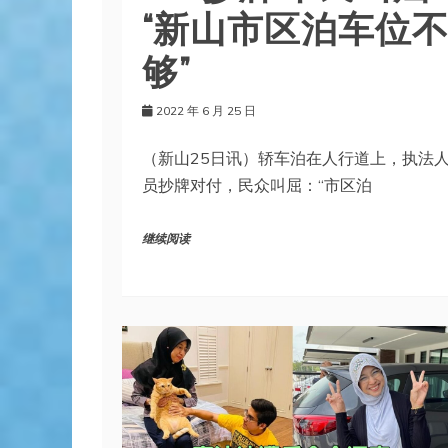
“新山市区泊车位
够”
2022 年 6 月 25 日
（新山25日讯）轿车泊在人行道上，执法
员抄牌对付，民众叫屈：“市区泊
继续阅读