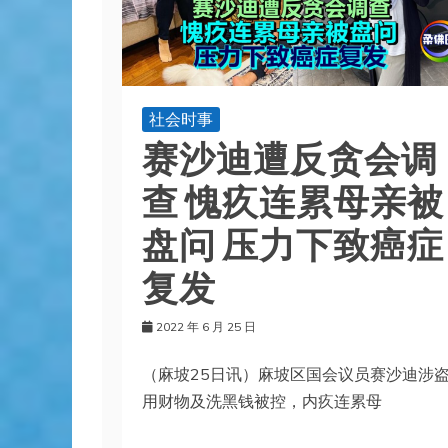
社会时事
赛沙迪遭反贪会调
查 愧疚连累母亲被
盘问 压力下致癌症
复发
2022 年 6 月 25 日
（麻坡25日讯）麻坡区国会议员赛沙迪涉
用财物及洗黑钱被控，内疚连累母