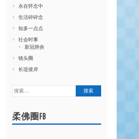
永在怀念中
生活碎碎念
知多一点点
社会时事
新冠肺炎
镜头圈
长堤彼岸
搜
索：
柔佛圈FB