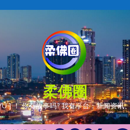
柔佛圈
ÒNG YÚ ] ！ 你有故事吗? 我有平台：