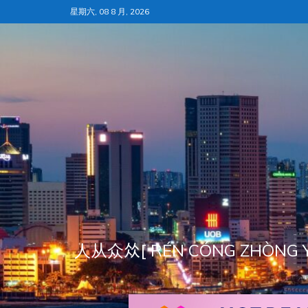
跳
星期六, 08 8 月, 2026
至
内
容
人从众𠈌[ RÉN CÓNG ZH