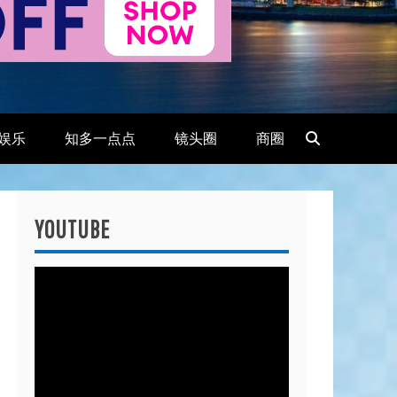
娱乐
知多一点点
镜头圈
商圈
YOUTUBE