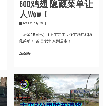
600鸡翅 隐藏菜单让
不
人Wow！
2022 年 6 月 25 日
（居銮25日讯）不只有串串，还有烧烤和隐
人
藏菜单！“曾记渌渌”来到居銮了
继续阅读