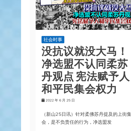
社会时事
没抗议就没大马！
净选盟不认同柔苏
丹观点 宪法赋予人
和平民集会权力
2022 年 6 月 25 日
（新山25日讯）针对柔佛苏丹提及的上街
会，是不负责任的行为，净选盟发