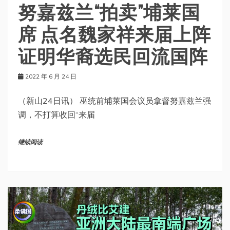
努嘉兹兰“拍卖”埔莱国
席 点名魏家祥来届上阵
证明华裔选民回流国阵
2022 年 6 月 24 日
（新山24日讯） 巫统前埔莱国会议员拿督努嘉兹兰强
调，不打算收回“来届
继续阅读