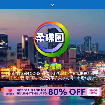
跳
至
内
容
柔佛圈
人从众𠈌[ RÉN CÓNG ZHÒNG YÚ ] ！ 你有故事吗? 我有平
台：新闻资讯、交流分享、人物访问、市场动脉