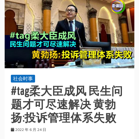
社会时事
#tag柔大臣成风 民生问
题才可尽速解决 黄勃
扬:投诉管理体系失败
2022 年 6 月 24 日