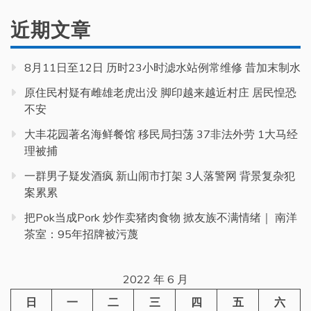
近期文章
8月11日至12日 历时23小时滤水站例常维修 昔加末制水
原住民村疑有雌雄老虎出没 脚印越来越近村庄 居民惶恐
不安
大丰花园著名海鲜餐馆 移民局扫荡 37非法外劳 1大马经
理被捕
一群男子疑发酒疯 新山闹市打架 3人落警网 背景复杂犯
案累累
把Pok当成Pork 炒作卖猪肉食物 掀友族不满情绪｜ 南洋
茶室：95年招牌被污蔑
2022 年 6 月
日
一
二
三
四
五
六