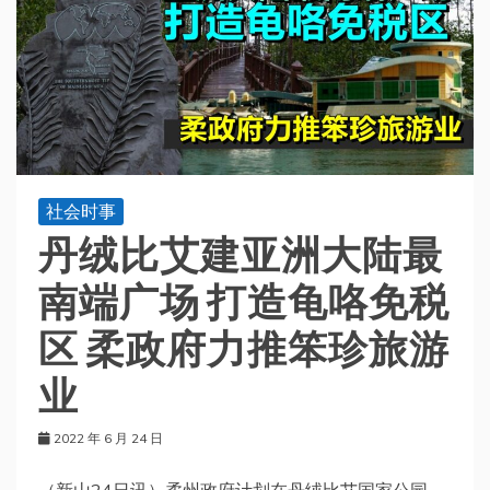
社会时事
丹绒比艾建亚洲大陆最
南端广场 打造龟咯免税
区 柔政府力推笨珍旅游
业
2022 年 6 月 24 日
（新山24日讯）柔州政府计划在丹绒比艾国家公园，