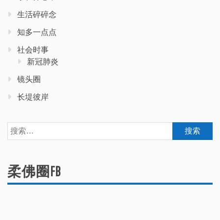
生活碎碎念
知多一点点
社会时事
新冠肺炎
镜头圈
长堤彼岸
搜
索：
柔佛圈FB