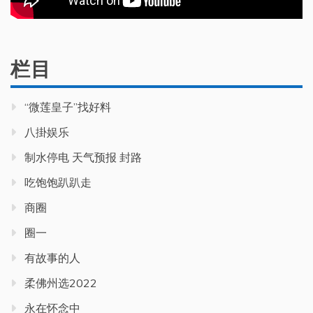
栏目
“微莲皇子”找好料
八掛娱乐
制水停电 天气预报 封路
吃饱饱趴趴走
商圈
圈一
有故事的人
柔佛州选2022
永在怀念中