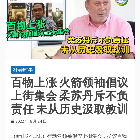
社会时事
百物上涨 火箭领袖倡议
上街集会 柔苏丹斥不负
责任 未从历史汲取教训
2022 年 6 月 24 日
（新山24日讯）行动党领袖倡仪上街集会，抗议百物