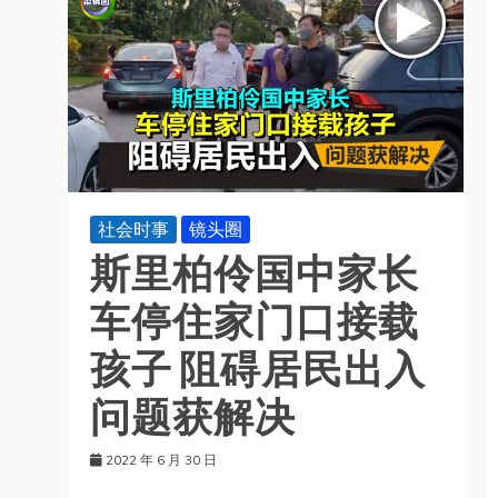
社会时事
镜头圈
斯里柏伶国中家长
车停住家门口接载
孩子 阻碍居民出入
问题获解决
2022 年 6 月 30 日