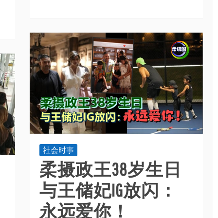
社会时事
柔摄政王38岁生日
与王储妃IG放闪：
永远爱你！