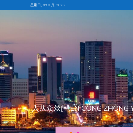
跳
星期日, 09 8 月, 2026
至
内
容
人从众𠈌[ RÉN CÓNG ZH