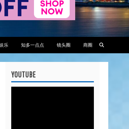
娱乐
知多一点点
镜头圈
商圈
YOUTUBE