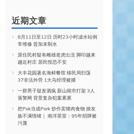
近期文章
8月11日至12日 历时23小时滤水站例
常维修 昔加末制水
原住民村疑有雌雄老虎出没 脚印越来
越近村庄 居民惶恐不安
大丰花园著名海鲜餐馆 移民局扫荡
37非法外劳 1大马经理被捕
一群男子疑发酒疯 新山闹市打架 3人
落警网 背景复杂犯案累累
把Pok当成Pork 炒作卖猪肉食物 掀友
族不满情绪｜ 南洋茶室：95年招牌被
污蔑