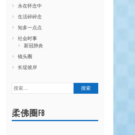
永在怀念中
生活碎碎念
知多一点点
社会时事
新冠肺炎
镜头圈
长堤彼岸
搜
索：
柔佛圈FB