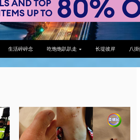
生活碎碎念
吃饱饱趴趴走
长堤彼岸
八掛