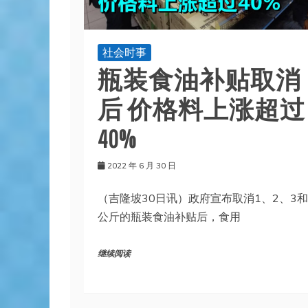
社会时事
瓶装食油补贴取消
后 价格料上涨超过
40%
2022 年 6 月 30 日
（吉隆坡30日讯）政府宣布取消1、2、3和
公斤的瓶装食油补贴后，食用
继续阅读