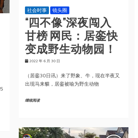
社会时事
镜头圈
“四不像”深夜闯入
甘榜 网民：居銮快
变成野生动物园！
2022 年 6 月 30 日
（居銮30日讯）来了野象、牛，现在半夜又
出现马来貘，居銮被喻为野生动物
5
继续阅读