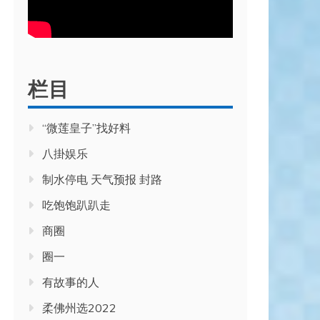
栏目
“微莲皇子”找好料
八掛娱乐
制水停电 天气预报 封路
吃饱饱趴趴走
商圈
圈一
有故事的人
柔佛州选2022