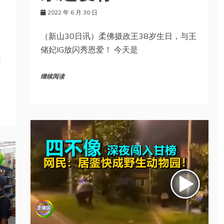
2022 年 6 月 30 日
（新山30日讯）柔佛摄政王38岁生日，与王
储妃IG放闪秀恩爱！ 今天是
处
继续阅读