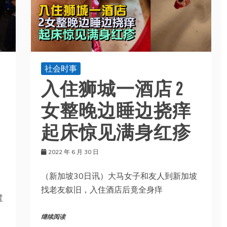
社会时事
入住狮城一酒店 2
女整晚边睡边挠痒
起床惊见满身红疹
2022 年 6 月 30 日
（新加坡30日讯）大马女子和友人到新加坡
找老友叙旧，入住酒店后竟全身痒
过
继续阅读