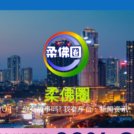
柔佛圈
ÒNG YÚ ] ！ 你有故事吗? 我有平台：