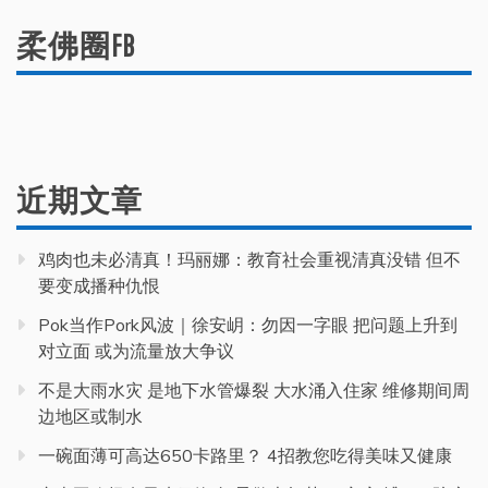
柔佛圈FB
近期文章
鸡肉也未必清真！玛丽娜：教育社会重视清真没错 但不
要变成播种仇恨
Pok当作Pork风波｜徐安岄：勿因一字眼 把问题上升到
对立面 或为流量放大争议
不是大雨水灾 是地下水管爆裂 大水涌入住家 维修期间周
边地区或制水
一碗面薄可高达650卡路里？ 4招教您吃得美味又健康