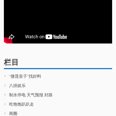
栏目
“微莲皇子”找好料
八掛娱乐
制水停电 天气预报 封路
吃饱饱趴趴走
商圈