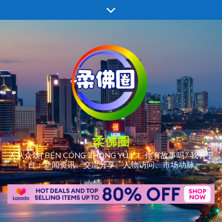
跳
至
内
容
柔佛圈
人从众𠈌[ RÉN CÓNG ZHÒNG YÚ ] ！ 你有故事吗? 我有平
台：新闻资讯、交流分享、人物访问、市场动脉