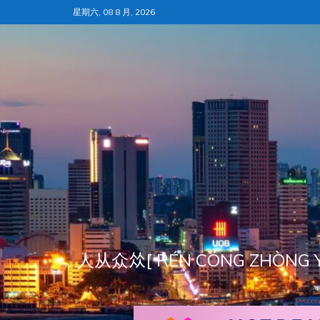
跳
星期六, 08 8 月, 2026
至
内
容
人从众𠈌[ RÉN CÓNG ZH