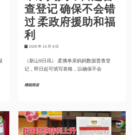
查登记 确保不会错
过 柔政府援助和福
利
2025 年 10 月 9 日
报
（新山9日讯） 柔佛单亲妈妈数据普查登
记，即日起可填写表格，以确保不会
继续阅读