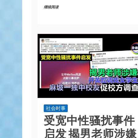
继续阅读
社会时事
受宽中性骚扰事件
启发 揭男老师涉嫌