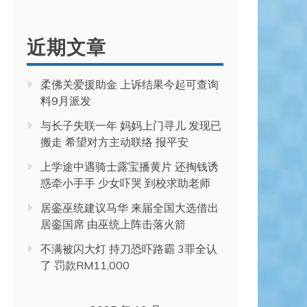
近期文章
柔佛关爱援助金 上诉结果今起可查询
料9月派发
与长子失联一年 妈妈上门寻儿 发现已
搬走 希望对方主动联络 报平安
上学途中遇骑士露宝播黄片 还掏钱诱
惑牵小手手 少女吓哭 到校求助老师
居銮巫统建议马华 来届全国大选借出
居銮国席 由巫统上阵击落火箭
不满被闪大灯 持刀恐吓路霸 3罪全认
了 罚款RM11,000