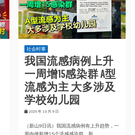
社会时事
我国流感病例上升
一周增15感染群 A型
流感为主 大多涉及
学校幼儿园
2025 年 10 月 9 日
，
（新山9日讯）我国流感病例有上升趋势，一
周内便新增15个流感感染群，新