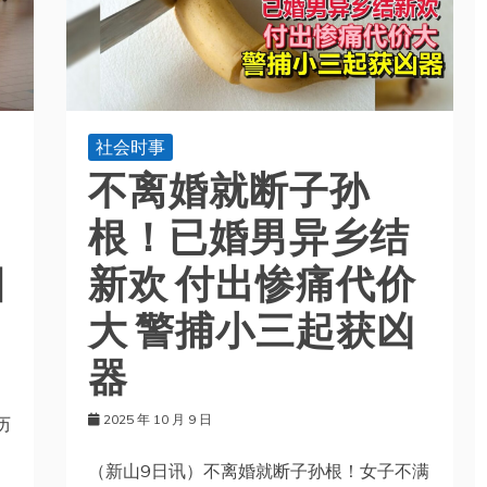
社会时事
不离婚就断子孙
根！已婚男异乡结
目
新欢 付出惨痛代价
大 警捕小三起获凶
器
2025 年 10 月 9 日
历
（新山9日讯）不离婚就断子孙根！女子不满