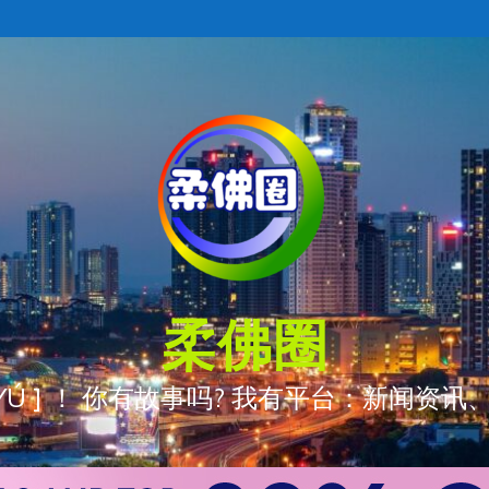
柔佛圈
ÒNG YÚ ] ！ 你有故事吗? 我有平台：