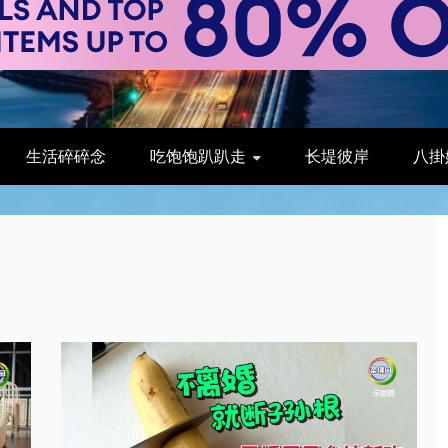
生活碎碎念
吃饱饱趴趴走
长堤彼岸
八掛