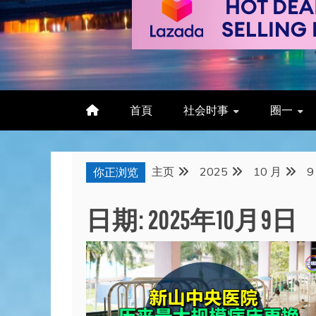
首頁
社会时事
圈一
主页
2025
10 月
9
你正浏览
日期:
2025年10月9日