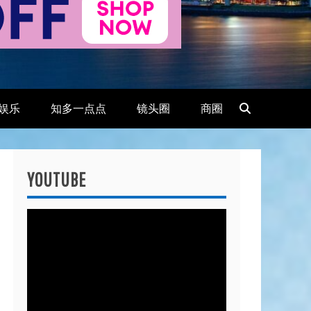
娱乐
知多一点点
镜头圈
商圈
YOUTUBE