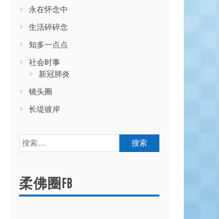
永在怀念中
生活碎碎念
知多一点点
社会时事
新冠肺炎
镜头圈
长堤彼岸
搜
索：
柔佛圈FB