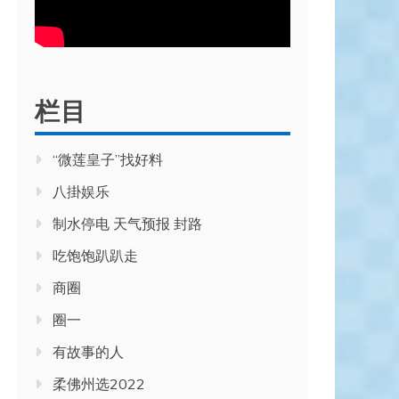
栏目
“微莲皇子”找好料
八掛娱乐
制水停电 天气预报 封路
吃饱饱趴趴走
商圈
圈一
有故事的人
柔佛州选2022