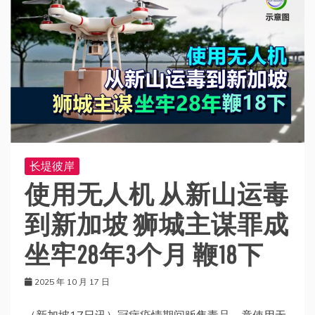
长堤彼岸
使用无人机 从新山运毒
到新加坡 狮城主谋罪成
坐牢28年3个月 鞭18下
2025 年 10 月 17 日
（新加坡17日讯）冠病疫情期间贩售毒品，竟使用无