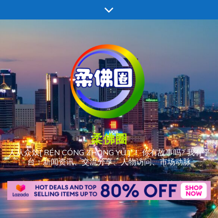
跳
至
内
容
柔佛圈
人从众𠈌[ RÉN CÓNG ZHÒNG YÚ ] ！ 你有故事吗? 我有平
台：新闻资讯、交流分享、人物访问、市场动脉