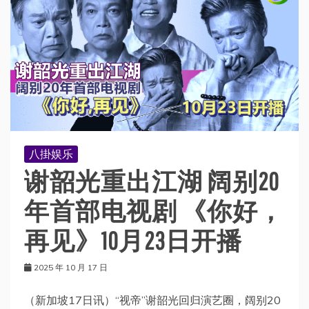
八掛娱乐
谢韶光重出江湖 阔别20
年首部电视剧 《你好，
再见》10月23日开播
2025 年 10 月 17 日
（新加坡17日讯）“视帝”谢韶光回归演艺圈，阔别20