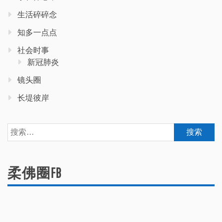
生活碎碎念
知多一点点
社会时事
新冠肺炎
镜头圈
长堤彼岸
搜
索：
柔佛圈FB