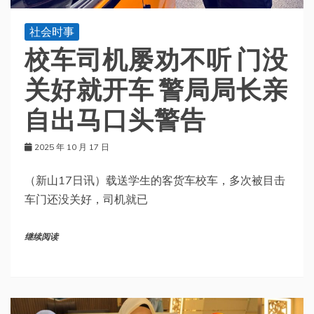
社会时事
校车司机屡劝不听 门没
关好就开车 警局局长亲
自出马口头警告
2025 年 10 月 17 日
（新山17日讯）载送学生的客货车校车，多次被目击
车门还没关好，司机就已
继续阅读