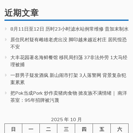
近期文章
8月11日至12日 历时23小时滤水站例常维修 昔加末制水
原住民村疑有雌雄老虎出没 脚印越来越近村庄 居民惶恐
不安
大丰花园著名海鲜餐馆 移民局扫荡 37非法外劳 1大马经
理被捕
一群男子疑发酒疯 新山闹市打架 3人落警网 背景复杂犯
案累累
把Pok当成Pork 炒作卖猪肉食物 掀友族不满情绪｜ 南洋
茶室：95年招牌被污蔑
2025 年 10 月
日
一
二
三
四
五
六