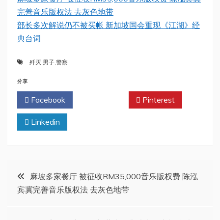
完善音乐版权法 去灰色地带
部长多次解说仍不被买帐 新加坡国会重现《江湖》经
典台词
歼灭
,
男子
,
警察
分享
Facebook
Twitter
Pinterest
Linkedin
文
麻坡多家餐厅 被征收RM35,000音乐版权费 陈泓
宾冀完善音乐版权法 去灰色地带
章