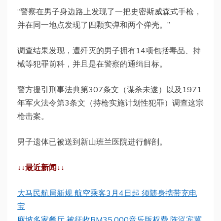
“警察在男子身边路上发现了一把史密斯威森式手枪，
并在同一地点发现了四颗实弹和两个弹壳。”
调查结果发现，遭歼灭的男子拥有14项包括毒品、持
械等犯罪前科，并且是在警察的通缉目标。
警方援引刑事法典第307条文（谋杀未遂）以及1971
年军火法令第3条文（持枪实施计划性犯罪）调查这宗
枪击案。
男子遗体已被送到新山班兰医院进行解剖。
↓↓最近新闻↓↓
大马民航局新规 航空乘客3月4日起 须随身携带充电
宝
麻坡多家餐厅 被征收RM35,000音乐版权费 陈泓宾冀