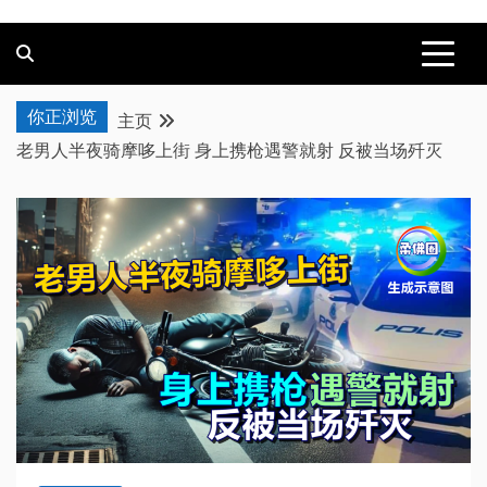
你正浏览
主页
老男人半夜骑摩哆上街 身上携枪遇警就射 反被当场歼灭