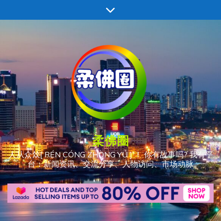
跳
至
内
容
柔佛圈
人从众𠈌[ RÉN CÓNG ZHÒNG YÚ ] ！ 你有故事吗? 我有平
台：新闻资讯、交流分享、人物访问、市场动脉