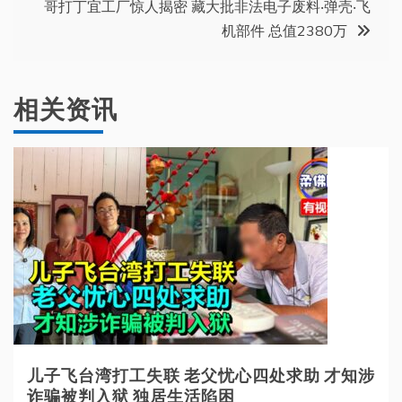
导
哥打丁宜工厂惊人揭密 藏大批非法电子废料‧弹壳‧飞
机部件 总值2380万
航
相关资讯
儿子飞台湾打工失联 老父忧心四处求助 才知涉
诈骗被判入狱 独居生活陷困