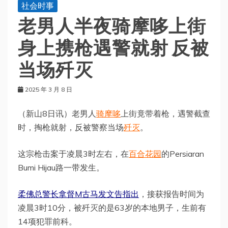
社会时事
老男人半夜骑摩哆上街
身上携枪遇警就射 反被
当场歼灭
2025 年 3 月 8 日
（新山8日讯）老男人
骑摩哆
上街竟带着枪，遇警截查
时，掏枪就射，反被警察当场
歼灭
。
这宗枪击案于凌晨3时左右，在
百合花园
的Persiaran
Bumi Hijau路一带发生。
柔佛总警长拿督M古马发文告指出
，接获报告时间为
凌晨3时10分，被歼灭的是63岁的本地男子，生前有
14项犯罪前科。