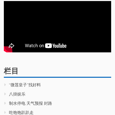
栏目
“微莲皇子”找好料
八掛娱乐
制水停电 天气预报 封路
吃饱饱趴趴走