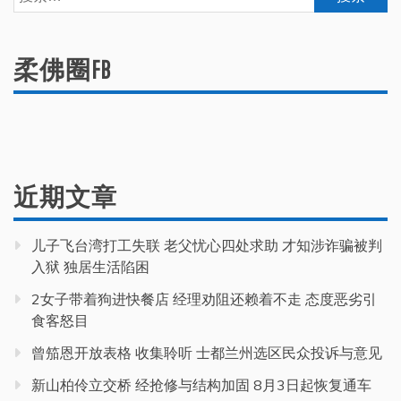
索：
柔佛圈FB
近期文章
儿子飞台湾打工失联 老父忧心四处求助 才知涉诈骗被判
入狱 独居生活陷困
2女子带着狗进快餐店 经理劝阻还赖着不走 态度恶劣引
食客怒目
曾笳恩开放表格 收集聆听 士都兰州选区民众投诉与意见
新山柏伶立交桥 经抢修与结构加固 8月3日起恢复通车