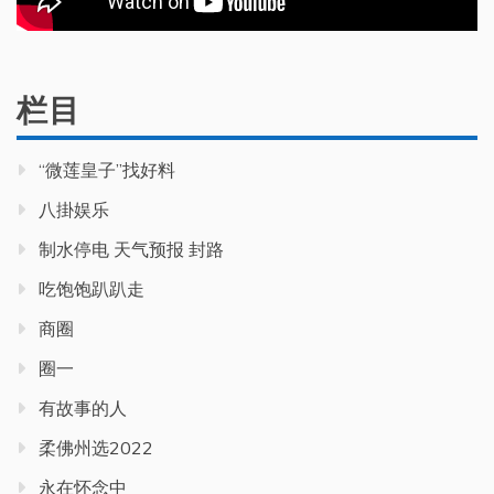
栏目
“微莲皇子”找好料
八掛娱乐
制水停电 天气预报 封路
吃饱饱趴趴走
商圈
圈一
有故事的人
柔佛州选2022
永在怀念中