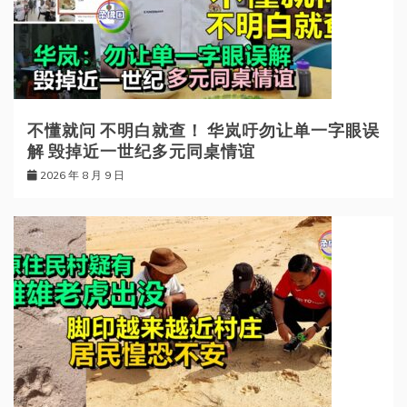
不懂就问 不明白就查！ 华岚吁勿让单一字眼误
解 毁掉近一世纪多元同桌情谊
2026 年 8 月 9 日