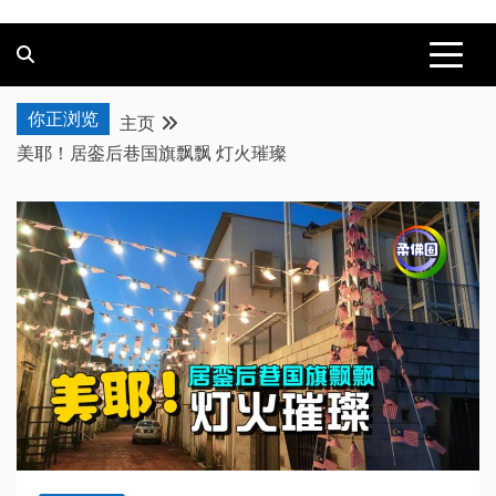
你正浏览
主页
美耶！居銮后巷国旗飘飘 灯火璀璨