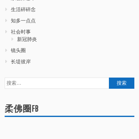
生活碎碎念
知多一点点
社会时事
新冠肺炎
镜头圈
长堤彼岸
搜
索：
柔佛圈FB