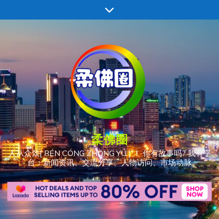
跳
至
内
容
柔佛圈
人从众𠈌[ RÉN CÓNG ZHÒNG YÚ ] ！ 你有故事吗? 我有平
台：新闻资讯、交流分享、人物访问、市场动脉