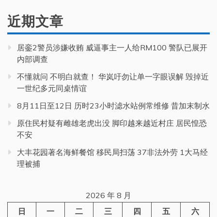
近期文章
居銮2警员涉嫌收贿 威逼事主一人给RM100 警队已展开
内部调查
不懂就问 不明白就查！ 华岚吁勿让单一字眼误解 毁掉近
一世纪多元同桌情谊
8月11日至12日 历时23小时滤水站例常维修 昔加末制水
原住民村疑有雌雄老虎出没 脚印越来越近村庄 居民惶恐
不安
大丰花园著名海鲜餐馆 移民局扫荡 37非法外劳 1大马经
理被捕
2026 年 8 月
日
一
二
三
四
五
六