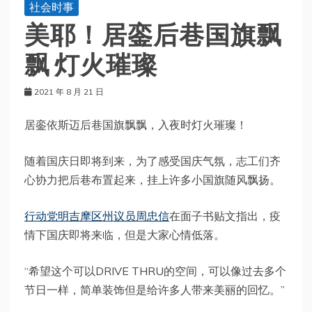
社会时事
美耶！居銮后巷国旗飘
飘 灯火璀璨
2021 年 8 月 21 日
居銮依斯迈后巷国旗飘飘，入夜时灯火璀璨！
随着国庆日即将到来，为了感受国庆气氛，志工们齐
心协力把后巷布置起来，挂上许多小国旗随风飘扬。
行动党明吉摩区州议员周忠信
在面子书贴文指出，疫
情下国庆即将来临，但是大家心情低落。
“希望这个可以DRIVE THRU的空间，可以像过去多个
节日一样，简单装饰但是给许多人带来美丽的回忆。”