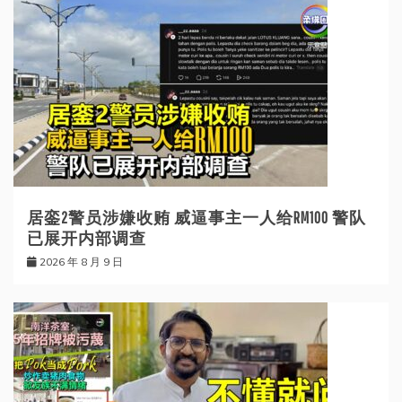
居銮2警员涉嫌收贿 威逼事主一人给RM100 警队
已展开内部调查
2026 年 8 月 9 日