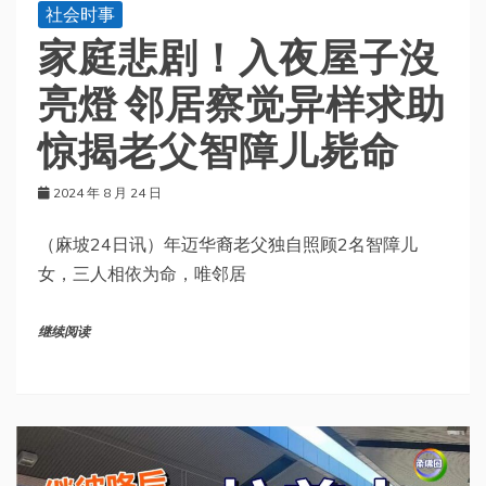
社会时事
家庭悲剧！入夜屋子沒
亮燈 邻居察觉异样求助
惊揭老父智障儿毙命
2024 年 8 月 24 日
（麻坡24日讯）年迈华裔老父独自照顾2名智障儿
女，三人相依为命，唯邻居
继续阅读