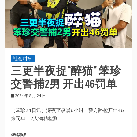
社会时事
三更半夜捉“醉猫” 笨珍
交警捕2男 开出46罚单
2024 年 8 月 24 日
（笨珍24日讯）深夜至凌晨6小时，警方路检开出46
张罚单，2人酒精检测
继续阅读