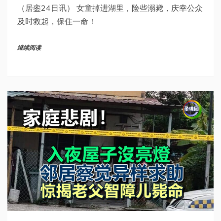
（居銮24日讯） 女童掉进湖里，险些溺毙，庆幸公众
及时救起，保住一命！
继续阅读