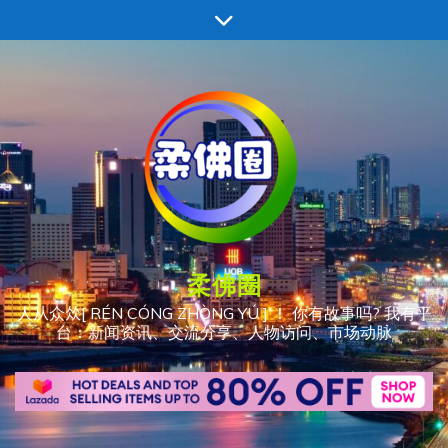
跳
至
内
容
柔佛圈
人从众𠈌[ RÉN CÓNG ZHÒNG YÚ ] ！ 你有故事吗? 我有平
台：新闻资讯、交流分享、人物访问、市场动脉