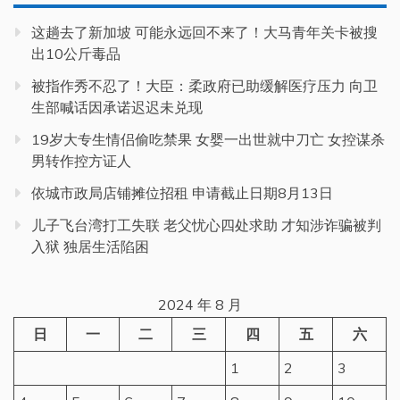
这趟去了新加坡 可能永远回不来了！大马青年关卡被搜
出10公斤毒品
被指作秀不忍了！大臣：柔政府已助缓解医疗压力 向卫
生部喊话因承诺迟迟未兑现
19岁大专生情侣偷吃禁果 女婴一出世就中刀亡 女控谋杀
男转作控方证人
依城市政局店铺摊位招租 申请截止日期8月13日
儿子飞台湾打工失联 老父忧心四处求助 才知涉诈骗被判
入狱 独居生活陷困
2024 年 8 月
日
一
二
三
四
五
六
1
2
3