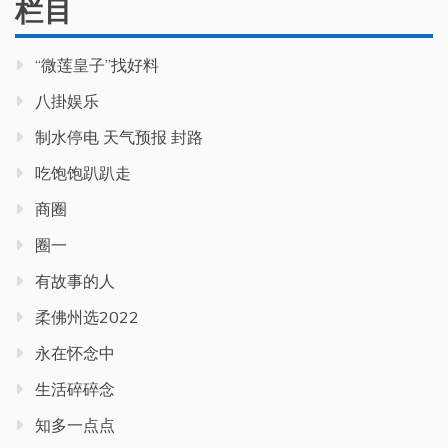
栏目
“微莲皇子”找好料
八掛娱乐
制水停电 天气预报 封路
吃饱饱趴趴走
商圈
圈一
有故事的人
柔佛州选2022
永在怀念中
生活碎碎念
知多一点点