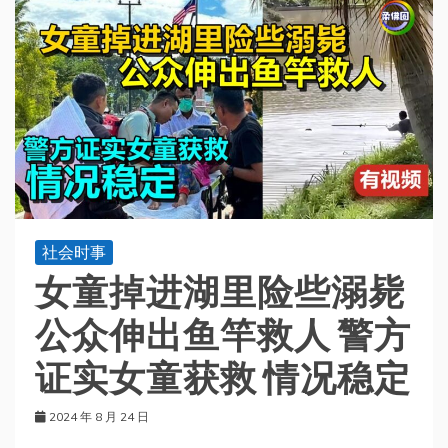
社会时事
女童掉进湖里险些溺毙
公众伸出鱼竿救人 警方
证实女童获救 情况稳定
2024 年 8 月 24 日