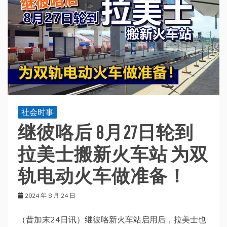
社会时事
继彼咯后 8月27日轮到
拉美士搬新火车站 为双
轨电动火车做准备！
2024 年 8 月 24 日
（昔加末24日讯）继彼咯新火车站启用后，拉美士也