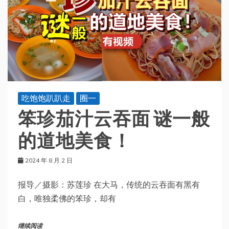
吃饱饱趴趴走
圈一
笨珍茄汁云吞面 谜一般
的道地美食！
2024 年 8 月 2 日
报导／摄影：苏莲珍 在大马，传统的云吞面有黑有
白，唯独柔佛的笨珍，却有
继续阅读