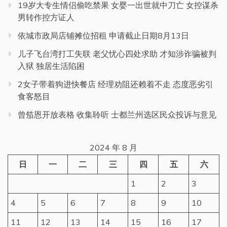
19岁大专生情侣偷吃禁果 女婴一出世就中刀亡 女控谋杀
男转作控方证人
依城市政局店铺摊位招租 申请截止日期8月13日
儿子飞台湾打工失联 老父忧心四处求助 才知涉诈骗被判
入狱 独居生活陷困
2女子带着狗进快餐店 经理劝阻还赖着不走 态度恶劣引
食客怒目
曾笳恩开放表格 收集聆听 士都兰州选区民众投诉与意见
2024 年 8 月
日
一
二
三
四
五
六
1
2
3
4
5
6
7
8
9
10
11
12
13
14
15
16
17