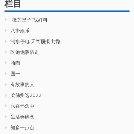
栏目
“微莲皇子”找好料
八掛娱乐
制水停电 天气预报 封路
吃饱饱趴趴走
商圈
圈一
有故事的人
柔佛州选2022
永在怀念中
生活碎碎念
知多一点点