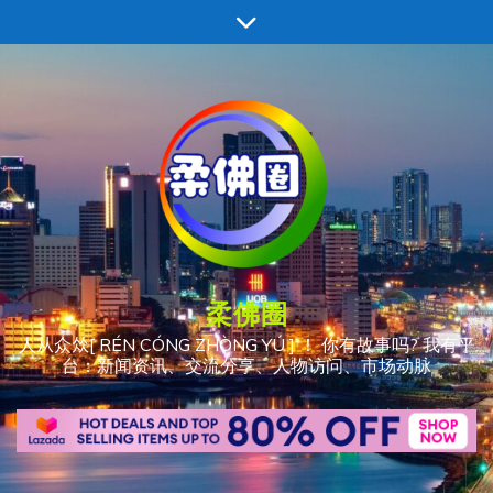
跳
至
内
容
柔佛圈
人从众𠈌[ RÉN CÓNG ZHÒNG YÚ ] ！ 你有故事吗? 我有平
台：新闻资讯、交流分享、人物访问、市场动脉