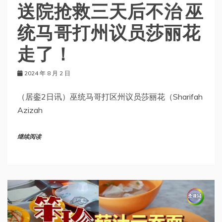
送院抢救三天后不治 巫
统马哥打州议员莎丽花
走了！
2024 年 8 月 2 日
（居銮2日讯）巫统马哥打区州议员莎丽花（Sharifah
Azizah
继续阅读