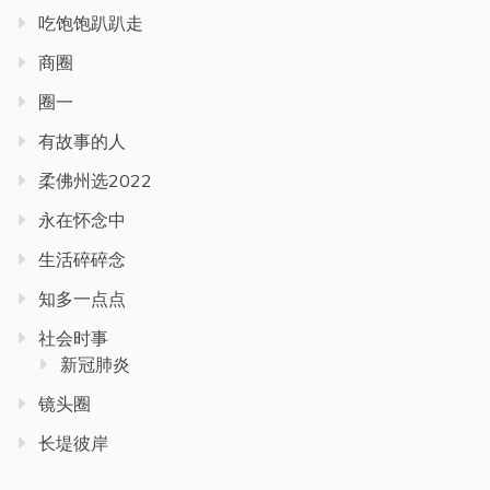
吃饱饱趴趴走
商圈
圈一
有故事的人
柔佛州选2022
永在怀念中
生活碎碎念
知多一点点
社会时事
新冠肺炎
镜头圈
长堤彼岸