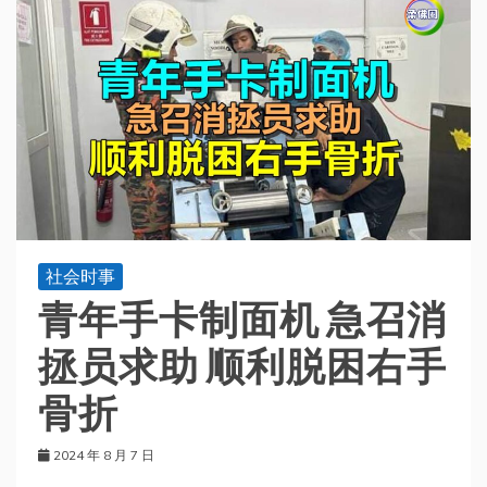
社会时事
青年手卡制面机 急召消
拯员求助 顺利脱困右手
骨折
2024 年 8 月 7 日