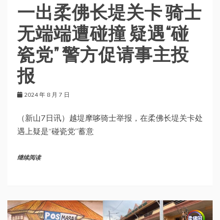
一出柔佛长堤关卡 骑士
无端端遭碰撞 疑遇“碰
瓷党” 警方促请事主投
报
2024 年 8 月 7 日
（新山7日讯）越堤摩哆骑士举报，在柔佛长堤关卡处
遇上疑是“碰瓷党”蓄意
继续阅读