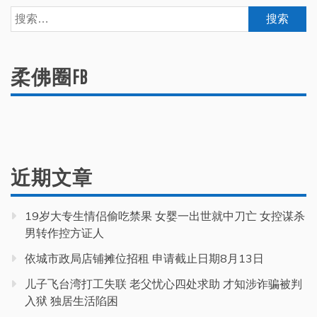
搜
索：
柔佛圈FB
近期文章
19岁大专生情侣偷吃禁果 女婴一出世就中刀亡 女控谋杀
男转作控方证人
依城市政局店铺摊位招租 申请截止日期8月13日
儿子飞台湾打工失联 老父忧心四处求助 才知涉诈骗被判
入狱 独居生活陷困