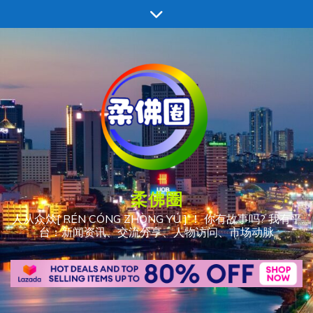
跳
至
内
容
柔佛圈
人从众𠈌[ RÉN CÓNG ZHÒNG YÚ ] ！ 你有故事吗? 我有平
台：新闻资讯、交流分享、人物访问、市场动脉