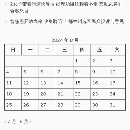
2女子带着狗进快餐店 经理劝阻还赖着不走 态度恶劣引
食客怒目
曾笳恩开放表格 收集聆听 士都兰州选区民众投诉与意见
2024 年 8 月
日
一
二
三
四
五
六
1
2
3
4
5
6
7
8
9
10
11
12
13
14
15
16
17
18
19
20
21
22
23
24
25
26
27
28
29
30
31
« 7 月
9 月 »