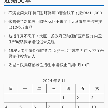
不满被闪大灯 持刀恐吓路霸 3罪全认了 罚款RM11,000
这趟去了新加坡 可能永远回不来了！大马青年关卡被搜
出10公斤毒品
被指作秀不忍了！大臣：柔政府已助缓解医疗压力 向卫
生部喊话因承诺迟迟未兑现
19岁大专生情侣偷吃禁果 女婴一出世就中刀亡 女控谋杀
男转作控方证人
依城市政局店铺摊位招租 申请截止日期8月13日
2024 年 8 月
日
一
二
三
四
五
六
1
2
3
4
5
6
7
8
9
10