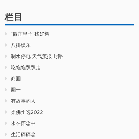
栏目
“微莲皇子”找好料
八掛娱乐
制水停电 天气预报 封路
吃饱饱趴趴走
商圈
圈一
有故事的人
柔佛州选2022
永在怀念中
生活碎碎念