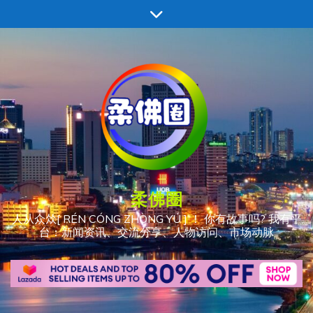
跳
至
内
容
柔佛圈
人从众𠈌[ RÉN CÓNG ZHÒNG YÚ ] ！ 你有故事吗? 我有平
台：新闻资讯、交流分享、人物访问、市场动脉