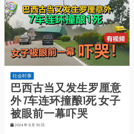
社会时事
巴西古当又发生罗厘意
外 7车连环撞酿1死 女子
被眼前一幕吓哭
2024 年 8 月 30 日