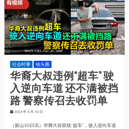
社会时事
镜头圈
华裔大叔违例“超车” 驶
入逆向车道 还不满被挡
路 警察传召去收罚单
2024 年 8 月 30 日
（新山30日讯）华裔大叔双线“超车”，驶入逆向车道