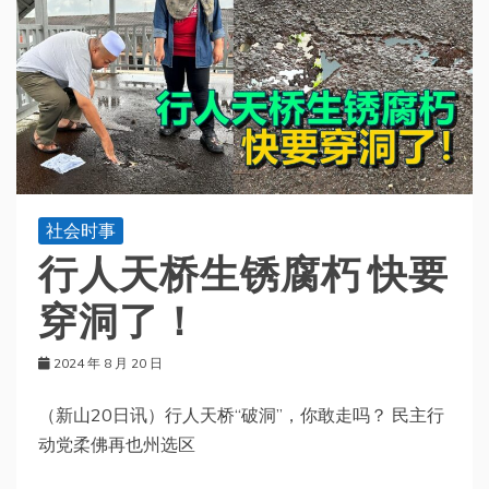
社会时事
行人天桥生锈腐朽 快要
穿洞了！
2024 年 8 月 20 日
（新山20日讯）行人天桥“破洞”，你敢走吗？ 民主行
动党柔佛再也州选区