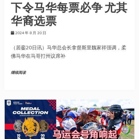
下令马华每票必争 尤其
华裔选票
2024 年 8 月 20 日
（居銮20日讯）马华总会长拿督斯里魏家祥强调，柔
佛马华在马哥打州议席补
继续阅读