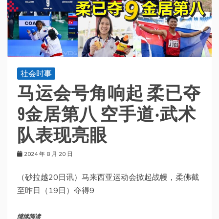
社会时事
马运会号角响起 柔已夺
9金居第八 空手道‧武术
队表现亮眼
2024 年 8 月 20 日
（砂拉越20日讯）马来西亚运动会掀起战幔，柔佛截
至昨日（19日）夺得9
继续阅读