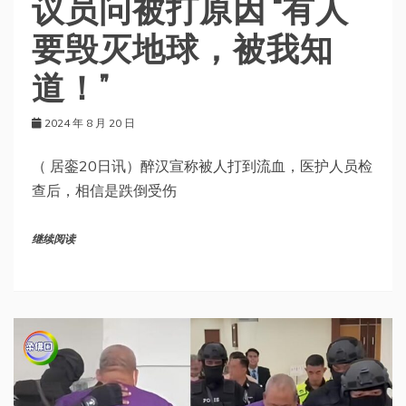
议员问被打原因 “有人
要毁灭地球，被我知
道！”
2024 年 8 月 20 日
（ 居銮20日讯）醉汉宣称被人打到流血，医护人员检
查后，相信是跌倒受伤
继续阅读