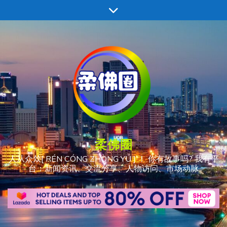
跳
至
内
容
柔佛圈
人从众𠈌[ RÉN CÓNG ZHÒNG YÚ ] ！ 你有故事吗? 我有平
台：新闻资讯、交流分享、人物访问、市场动脉