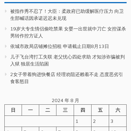
被指作秀不忍了！大臣：柔政府已助缓解医疗压力 向卫
生部喊话因承诺迟迟未兑现
19岁大专生情侣偷吃禁果 女婴一出世就中刀亡 女控谋杀
男转作控方证人
依城市政局店铺摊位招租 申请截止日期8月13日
儿子飞台湾打工失联 老父忧心四处求助 才知涉诈骗被判
入狱 独居生活陷困
2女子带着狗进快餐店 经理劝阻还赖着不走 态度恶劣引
食客怒目
2024 年 8 月
日
一
二
三
四
五
六
1
2
3