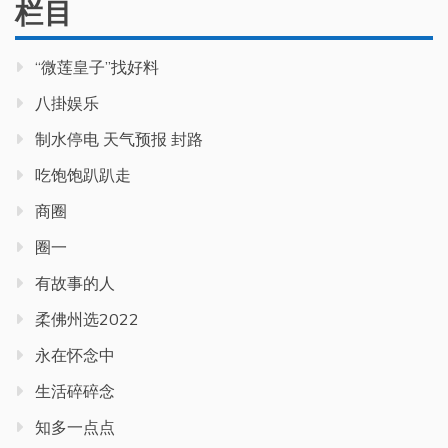
栏目
“微莲皇子”找好料
八掛娱乐
制水停电 天气预报 封路
吃饱饱趴趴走
商圈
圈一
有故事的人
柔佛州选2022
永在怀念中
生活碎碎念
知多一点点