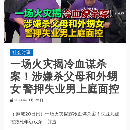
社会时事
一场火灾揭冷血谋杀
案！涉嫌杀父母和外甥
女 警押失业男上庭面控
2024 年 8 月 20 日
（ 麻坡20日讯）一场火灾揭露冷血谋杀案！失业儿被
控致死年迈双亲，并造